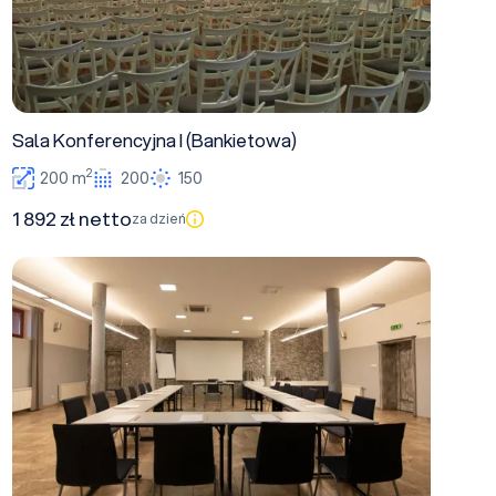
Sala Konferencyjna I (Bankietowa)
2
200 m
200
150
1 892 zł netto
za dzień
Sala Konferencyjna III