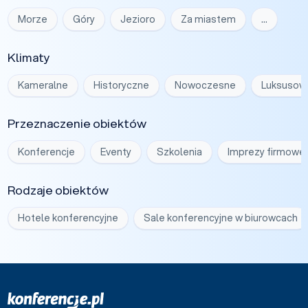
Morze
Góry
Jezioro
Za miastem
…
Klimaty
Kameralne
Historyczne
Nowoczesne
Luksusow
Przeznaczenie obiektów
Konferencje
Eventy
Szkolenia
Imprezy firmowe
Rodzaje obiektów
Hotele konferencyjne
Sale konferencyjne w biurowcach