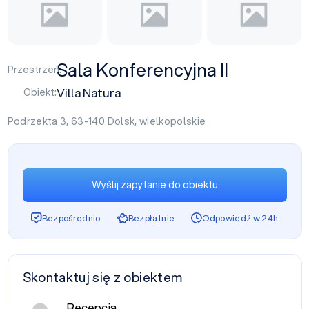
Sala Konferencyjna II
Przestrzeń:
Villa Natura
Obiekt:
Podrzekta 3, 63-140
Dolsk
,
wielkopolskie
Wyślij zapytanie do obiektu
Bezpośrednio
Bezpłatnie
Odpowiedź w 24h
Skontaktuj się z obiektem
Recepcja