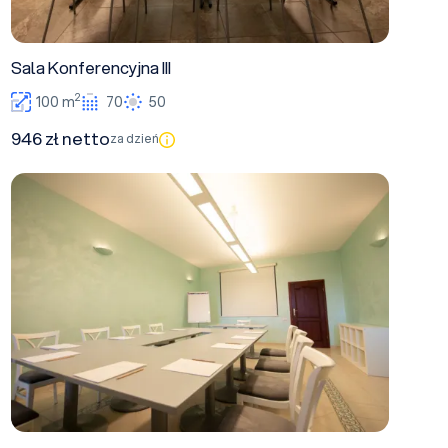
Sala Konferencyjna III
2
100 m
70
50
946 zł netto
za dzień
Sala szkoleniowa I