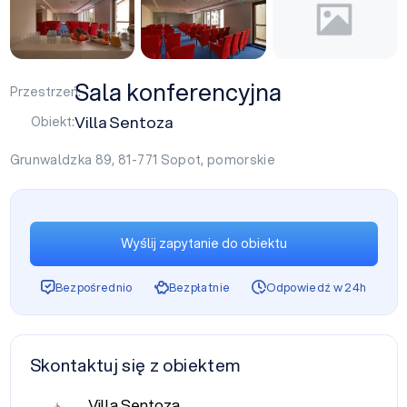
Sala konferencyjna
Przestrzeń:
Villa Sentoza
Obiekt:
Grunwaldzka 89, 81-771
Sopot
,
pomorskie
Wyślij zapytanie do obiektu
Bezpośrednio
Bezpłatnie
Odpowiedź w 24h
Skontaktuj się z obiektem
Villa Sentoza