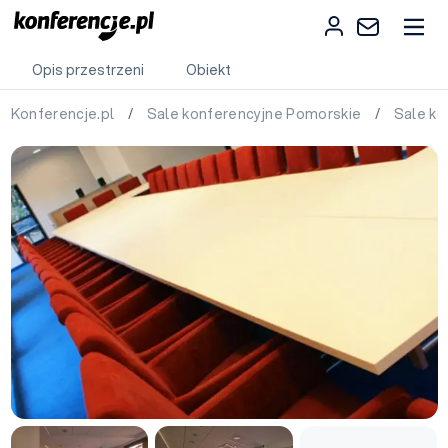
Opis przestrzeni
Obiekt
Konferencje.pl
/
Sale konferencyjne Pomorskie
/
Sale k