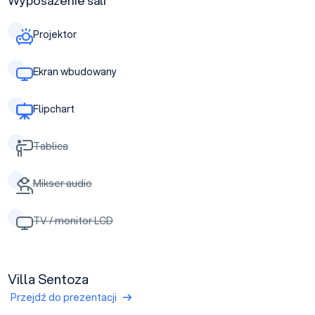
Wyposażenie sali
Projektor
Ekran wbudowany
Flipchart
Tablica
Mikser audio
TV / monitor LCD
Villa Sentoza
Przejdź do prezentacji