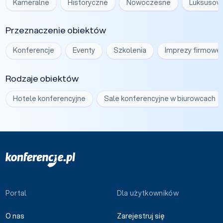
Kameralne
Historyczne
Nowoczesne
Luksusow
Przeznaczenie obiektów
Konferencje
Eventy
Szkolenia
Imprezy firmowe
Rodzaje obiektów
Hotele konferencyjne
Sale konferencyjne w biurowcach
Portal
Dla użytkowników
O nas
Zarejestruj się