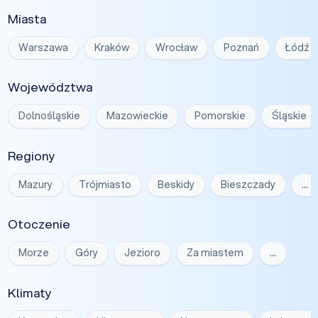
Miasta
Warszawa
Kraków
Wrocław
Poznań
Łódź
Województwa
Dolnośląskie
Mazowieckie
Pomorskie
Śląskie
Regiony
Mazury
Trójmiasto
Beskidy
Bieszczady
…
Otoczenie
Morze
Góry
Jezioro
Za miastem
…
Klimaty