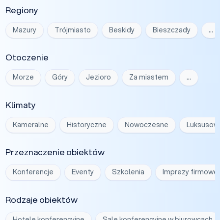
Regiony
Mazury
Trójmiasto
Beskidy
Bieszczady
…
Otoczenie
Morze
Góry
Jezioro
Za miastem
…
Klimaty
Kameralne
Historyczne
Nowoczesne
Luksusow
Przeznaczenie obiektów
Konferencje
Eventy
Szkolenia
Imprezy firmowe
Rodzaje obiektów
Hotele konferencyjne
Sale konferencyjne w biurowcach