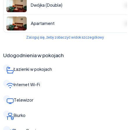
Dwójka (Double)
| | | |
Apartament
| | | |
Zaloguj się, żeby zobaczyć widok szczegółowy
Udogodnienia w pokojach
Łazienki w pokojach
Internet Wi-Fi
Telewizor
Biurko