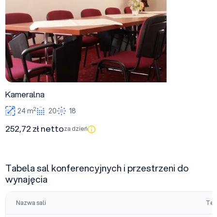
Kameralna
2
24 m
20
18
252,72 zł netto
za dzień
Tabela sal konferencyjnych i przestrzeni do
wynajęcia
Nazwa sali
Tea