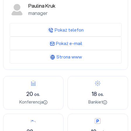
Paulina Kruk
manager
Pokaż telefon
Pokaż e-mail
Strona www
Konferencja
Bankiet
20
18
os.
os.
Konferencja
Bankiet
Nocleg
Parking