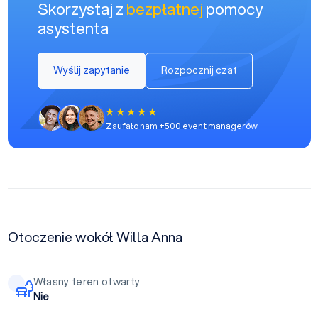
Skorzystaj z
bezpłatnej
pomocy
asystenta
Wyślij zapytanie
Rozpocznij czat
Zaufało nam +500 event managerów
Otoczenie wokół Willa Anna
Własny teren otwarty
Nie