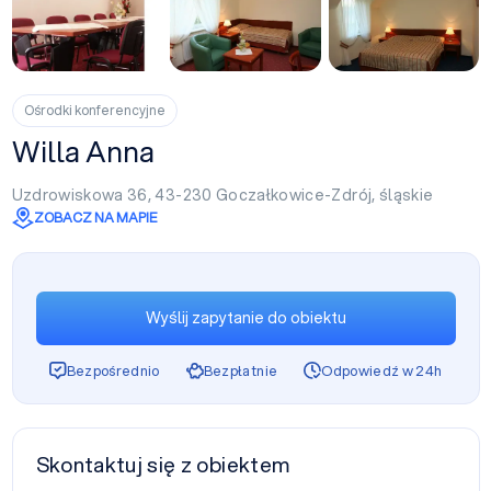
+23
Ośrodki konferencyjne
Willa Anna
Uzdrowiskowa 36, 43-230
Goczałkowice-Zdrój
,
śląskie
ZOBACZ NA MAPIE
Wyślij zapytanie do obiektu
Bezpośrednio
Bezpłatnie
Odpowiedź w 24h
Skontaktuj się z obiektem