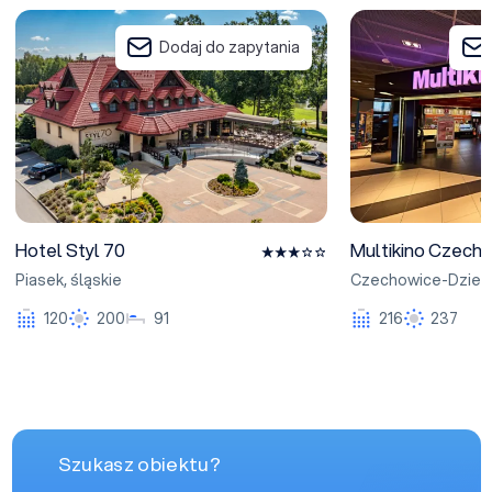
Hotel Styl 70
Multikino Czechow
Dodaj do zapytania
Hotel Styl 70
Multikino Czech
Piasek
,
śląskie
Czechowice-Dzied
120
200
91
216
237
Szukasz obiektu?