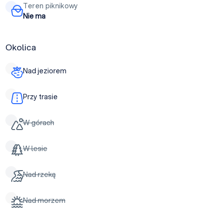
Teren piknikowy
Nie ma
Okolica
Nad jeziorem
Przy trasie
W górach
W lesie
Nad rzeką
Nad morzem