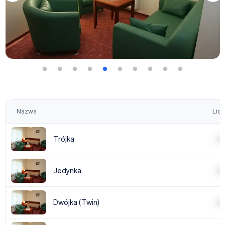
Nazwa
Licz
Trójka
| | | |
Jedynka
| | | |
Dwójka (Twin)
| | | |