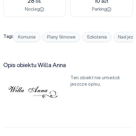
28
10
os.
aut
Nocleg
Parking
Tagi:
Komunie
Plany filmowe
Szkolenia
Nad jezi
Opis obiektu Willa Anna
Ten obiekt nie umieścił
jeszcze opisu.