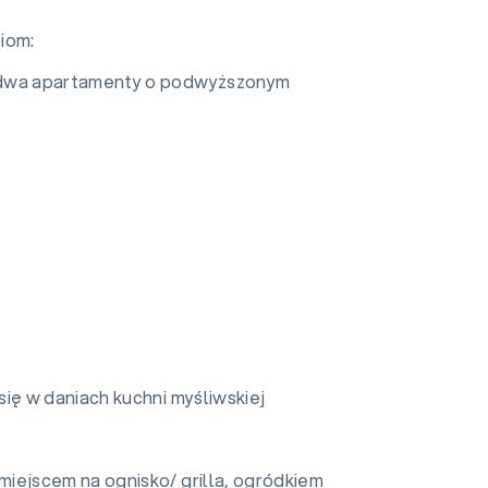
iom:
m dwa apartamenty o podwyższonym
się w daniach kuchni myśliwskiej
miejscem na ognisko/ grilla, ogródkiem