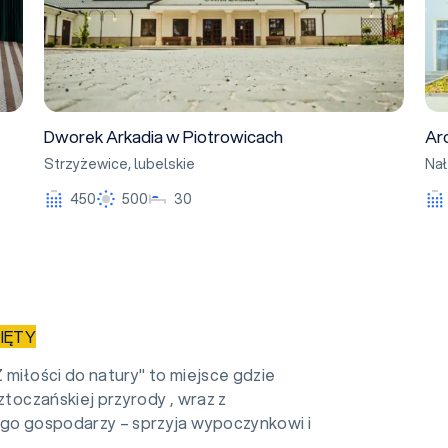
Dworek Arkadia w Piotrowicach
Ar
Strzyżewice
,
lubelskie
Na
450
500
30
IĘTY
 miłości do natury" to miejsce gdzie
oztoczańskiej przyrody , wraz z
ego gospodarzy – sprzyja wypoczynkowi i