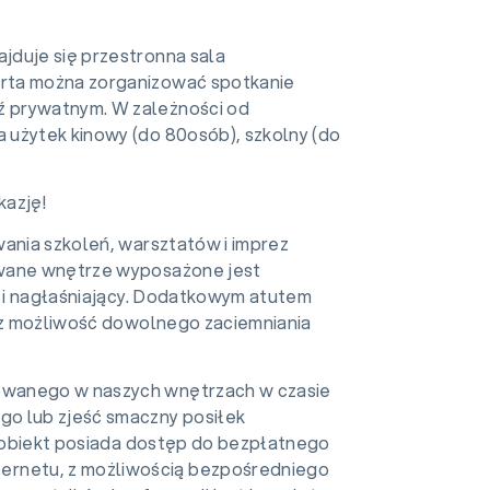
jduje się przestronna sala
rta można zorganizować spotkanie
 prywatnym. W zależności od
 użytek kinowy (do 80osób), szkolny (do
kazję!
wania szkoleń, warsztatów i imprez
owane wnętrze wyposażone jest
 i nagłaśniający. Dodatkowym atutem
raz możliwość dowolnego zaciemniania
owanego w naszych wnętrzach w czasie
go lub zjeść smaczny posiłek
ły obiekt posiada dostęp do bezpłatnego
rnetu, z możliwością bezpośredniego