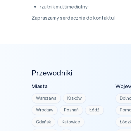
rzutnik multimedialny;
Zapraszamy serdecznie do kontaktu!
Przewodniki
Miasta
Woje
Warszawa
Kraków
Dolno
Wrocław
Poznań
Łódź
Pomo
Gdańsk
Katowice
Łódzk