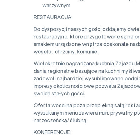
warzywnym
RESTAURACJA:
Do dyspozycji naszych gości oddajemy dwie
restauracyjne, które przygotowane są na prz
smakiem urządzone wnętrza doskonale nadaj
wesela , chrzciny, komunie.
Wielokrotnie nagradzana kuchnia Zajazdu M
dania regionalne bazujące na kuchni myśli
zadowoli najbardziej wysublimowane podnie
imprezy okolicznościowe pozwala Zajazdow
swoich stałych gości.
Oferta weselna poza przepiękną salą resta
wyszukanym menu zawiera m.in. prywatny pl
narzeczeńską/ ślubną.
KONFERENCJE: