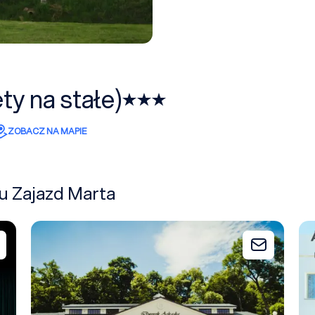
ty na stałe)
ZOBACZ NA MAPIE
żu Zajazd Marta
Dworek Arkadia w Piotrowicach
Ar
Dodaj do zapytania
Dodaj do