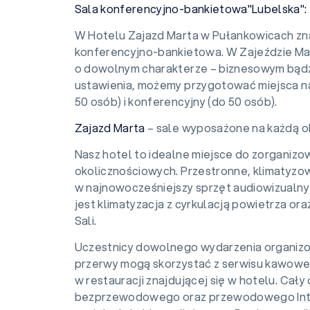
Sala konferencyjno-bankietowa"Lubelska":
W Hotelu Zajazd Marta w Pułankowicach zna
konferencyjno-bankietowa. W Zajeździe Ma
o dowolnym charakterze – biznesowym bądź
ustawienia, możemy przygotować miejsca na
50 osób) i konferencyjny (do 50 osób).
Zajazd Marta
– sale wyposażone na każdą o
Nasz hotel to idealne miejsce do zorganizo
okolicznościowych. Przestronne, klimatyz
w najnowocześniejszy sprzęt audiowizualny
jest klimatyzacja z cyrkulacją powietrza o
Sali.
Uczestnicy dowolnego wydarzenia organiz
przerwy mogą skorzystać z serwisu kawowe
w restauracji znajdującej się w hotelu. Ca
bezprzewodowego oraz przewodowego Inte