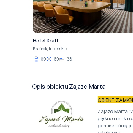
Hotel Kraft
Kraśnik
,
lubelskie
60
60
38
Opis obiektu Zajazd Marta
OBIEKT ZAMKN
Zajazd Marta "Z
piękno i urok r
gościnnością j
relaksowi.