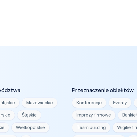
wództwa
Przeznaczenie obiektów
śląskie
Mazowieckie
Konferencje
Eventy
rskie
Śląskie
Imprezy firmowe
Bankie
ie
Wielkopolskie
Team building
Wigilie f