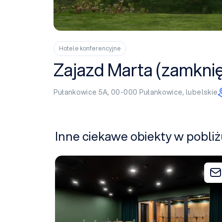
Hotele konferencyjne
Zajazd Marta (zamknię
Pułankowice 5A, 00-000
Pułankowice
,
lubelskie
Inne ciekawe obiekty w pobli
Hotel Kraft