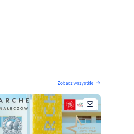
Zobacz wszystkie
che Nałęczów (dawne Sanatorium Milicyjne)
 zapytania
Dodaj do zapytani