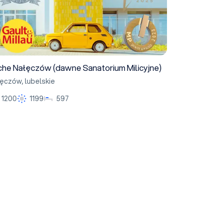
che Nałęczów (dawne Sanatorium Milicyjne)
łęczów
,
lubelskie
1200
1199
597