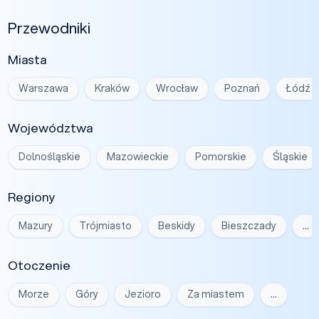
Przewodniki
Miasta
Warszawa
Kraków
Wrocław
Poznań
Łódź
Województwa
Dolnośląskie
Mazowieckie
Pomorskie
Śląskie
Regiony
Mazury
Trójmiasto
Beskidy
Bieszczady
…
Otoczenie
Morze
Góry
Jezioro
Za miastem
…