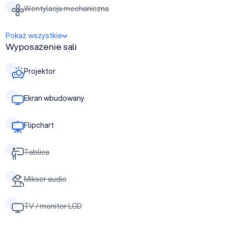
Wentylacja mechaniczna
Pokaż wszystkie
Wyposażenie sali
Projektor
Ekran wbudowany
Flipchart
Tablica
Mikser audio
TV / monitor LCD