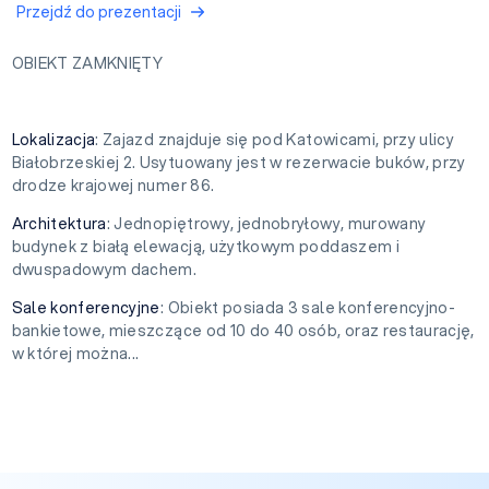
Przejdź do prezentacji
OBIEKT ZAMKNIĘTY
Lokalizacja
: Zajazd znajduje się pod Katowicami, przy ulicy
Białobrzeskiej 2. Usytuowany jest w rezerwacie buków, przy
drodze krajowej numer 86.
Architektura
: Jednopiętrowy, jednobryłowy, murowany
budynek z białą elewacją, użytkowym poddaszem i
dwuspadowym dachem.
Sale konferencyjne
: Obiekt posiada 3 sale konferencyjno-
bankietowe, mieszczące od 10 do 40 osób, oraz restaurację,
w której można...