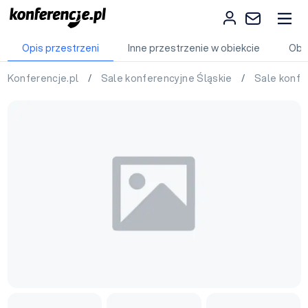
Opis przestrzeni
Inne przestrzenie w obiekcie
Obi
Konferencje.pl
/
Sale konferencyjne Śląskie
/
Sale konfe