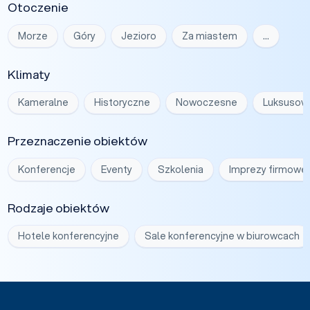
Otoczenie
Morze
Góry
Jezioro
Za miastem
…
Klimaty
Kameralne
Historyczne
Nowoczesne
Luksusow
Przeznaczenie obiektów
Konferencje
Eventy
Szkolenia
Imprezy firmowe
Rodzaje obiektów
Hotele konferencyjne
Sale konferencyjne w biurowcach