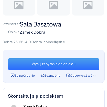
Sala Basztowa
Przestrzeń:
Zamek Dobra
Obiekt:
Dobra 28, 56-410
Dobra
,
dolnośląskie
Wyślij zapytanie do obiektu
Bezpośrednio
Bezpłatnie
Odpowiedź w 24h
Skontaktuj się z obiektem
Zamek Dobra