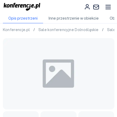
Opis przestrzeni
Inne przestrzenie w obiekcie
Obi
Konferencje.pl
/
Sale konferencyjne Dolnośląskie
/
Sale