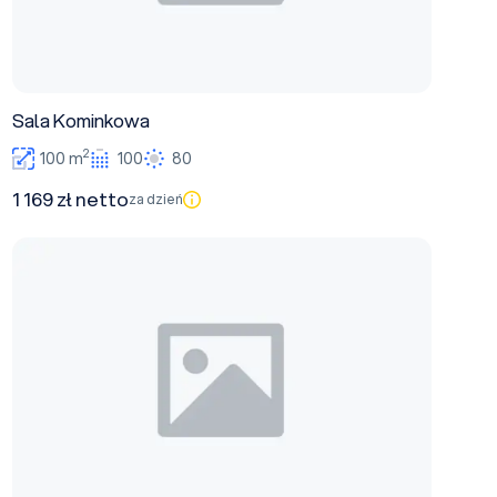
Sala Kominkowa
2
100 m
100
80
1 169 zł netto
za dzień
Sala Rycerska w podziemiach