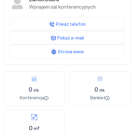
Wynajem sal konferencyjnych
Pokaż telefon
Pokaż e-mail
Strona www
0
0
os.
os.
Konferencja
Bankiet
0
m²