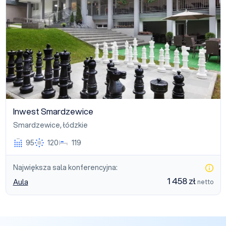
Inwest Smardzewice
Smardzewice
,
łódzkie
95
120
119
Największa sala konferencyjna:
1 458 zł
Aula
netto