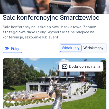
Konferencje.pl
/
Przewodniki i kolekcje
/ Sale konferency
Sale konferencyjne Smardzewice
Sale konferencyjne, szkoleniowe i bankietowe. Zobacz
szczegółowe dane i ceny. Wybierz idealne miejsce na
konferencję, szkolenie lub event
Widok listy
Widok mapy
Filtry
Centrum MOLO
Dodaj do zapytania