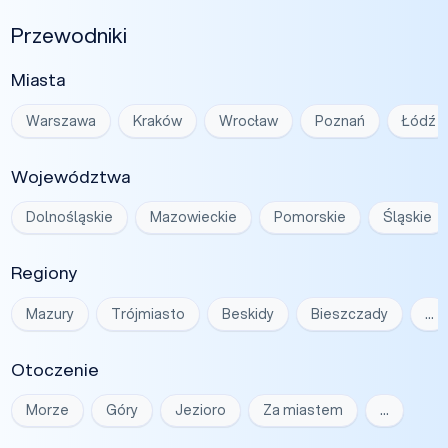
Przewodniki
Miasta
Warszawa
Kraków
Wrocław
Poznań
Łódź
Województwa
Dolnośląskie
Mazowieckie
Pomorskie
Śląskie
Regiony
Mazury
Trójmiasto
Beskidy
Bieszczady
…
Otoczenie
Morze
Góry
Jezioro
Za miastem
…