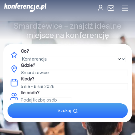
Smardzewice – znajdź idealne
miejsce na konferencję
Co?
Gdzie?
Kiedy?
Ile osób?
Szukaj