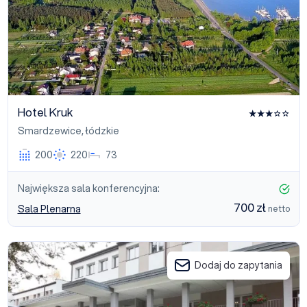
Hotel Kruk
Smardzewice
,
łódzkie
200
220
73
Największa sala konferencyjna:
700 zł
Sala Plenarna
netto
Inwest Smardzewice
Dodaj do zapytania