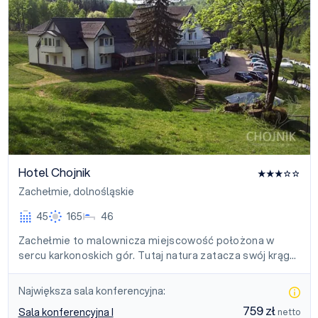
Hotel Chojnik
Zachełmie
,
dolnośląskie
45
165
46
Zachełmie to malownicza miejscowość położona w
sercu karkonoskich gór. Tutaj natura zatacza swój krąg…
Największa sala konferencyjna:
759 zł
Sala konferencyjna I
netto