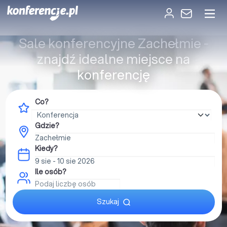
Sale konferencyjne Zachełmie -
znajdź idealne miejsce na
konferencję
Co?
Gdzie?
Kiedy?
Ile osób?
Szukaj