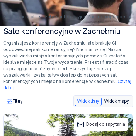
Konferencje.pl
/
Sale Konferencyjne Zachodniopomorskie
Sale konferencyjne w Zachełmiu
Organizujesz konferencję w Zachełmiu, ale brakuje Ci
odpowiedniej sali konferencyjnej? Nie martw się! Nasza
wyszukiwarka miejsc konferencyjnych pomoże Ci znaleźć
idealne miejsce na Twoje wydarzenie. Przestań tracić czas
na przeglądanie różnych ofert. Skorzystaj z naszej
wyszukiwarki i zyskaj łatwy dostęp do najlepszych sal
konferencyjnych i miejsc na konferencje w Zachełmiu.
Czytaj
dalej…
Filtry
Widok listy
Widok mapy
Hotel Chojnik
Dodaj do zapytania