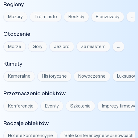
Regiony
Mazury
Trójmiasto
Beskidy
Bieszczady
…
Otoczenie
Morze
Góry
Jezioro
Za miastem
…
Klimaty
Kameralne
Historyczne
Nowoczesne
Luksusow
Przeznaczenie obiektów
Konferencje
Eventy
Szkolenia
Imprezy firmowe
Rodzaje obiektów
Hotele konferencyjne
Sale konferencyjne w biurowcach