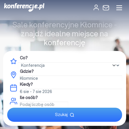
Sale konferencyjne Kłomnice -
znajdź idealne miejsce na
konferencję
Co?
Gdzie?
Kiedy?
Ile osób?
Szukaj