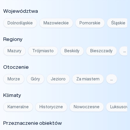
Województwa
Dolnośląskie
Mazowieckie
Pomorskie
Śląskie
Regiony
Mazury
Trójmiasto
Beskidy
Bieszczady
…
Otoczenie
Morze
Góry
Jezioro
Za miastem
…
Klimaty
Kameralne
Historyczne
Nowoczesne
Luksusow
Przeznaczenie obiektów