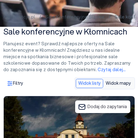
Konferencje.pl
/
Sale Konferencyjne Śląskie
/ Sale konfer
Sale konferencyjne w Kłomnicach
Planujesz event? Sprawdź najlepsze oferty na Sale
konferencyjne w Kłomnicach! Znajdziesz u nas idealne
miejsce na spotkania biznesowe i profesjonalne sale
szkoleniowe dopasowane do Twoich potrzeb. Zapraszamy
do zapoznania się z dostępnymi obiektami.
Czytaj dalej…
Filtry
Widok listy
Widok mapy
Pałac Nieznanice
Dodaj do zapytania