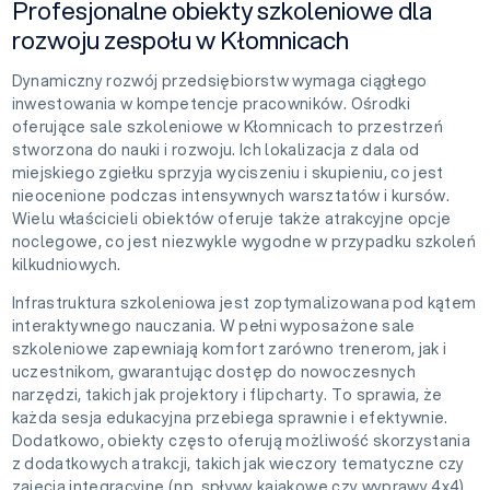
Profesjonalne obiekty szkoleniowe dla
rozwoju zespołu w Kłomnicach
Dynamiczny rozwój przedsiębiorstw wymaga ciągłego
inwestowania w kompetencje pracowników. Ośrodki
oferujące sale szkoleniowe w Kłomnicach to przestrzeń
stworzona do nauki i rozwoju. Ich lokalizacja z dala od
miejskiego zgiełku sprzyja wyciszeniu i skupieniu, co jest
nieocenione podczas intensywnych warsztatów i kursów.
Wielu właścicieli obiektów oferuje także atrakcyjne opcje
noclegowe, co jest niezwykle wygodne w przypadku szkoleń
kilkudniowych.
Infrastruktura szkoleniowa jest zoptymalizowana pod kątem
interaktywnego nauczania. W pełni wyposażone sale
szkoleniowe zapewniają komfort zarówno trenerom, jak i
uczestnikom, gwarantując dostęp do nowoczesnych
narzędzi, takich jak projektory i flipcharty. To sprawia, że
każda sesja edukacyjna przebiega sprawnie i efektywnie.
Dodatkowo, obiekty często oferują możliwość skorzystania
z dodatkowych atrakcji, takich jak wieczory tematyczne czy
zajęcia integracyjne (np. spływy kajakowe czy wyprawy 4x4),