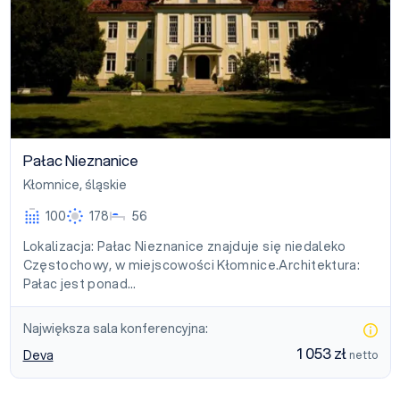
Pałac Nieznanice
Kłomnice
,
śląskie
100
178
56
Lokalizacja: Pałac Nieznanice znajduje się niedaleko
Częstochowy, w miejscowości Kłomnice.Architektura:
Pałac jest ponad…
Największa sala konferencyjna:
1 053 zł
Deva
netto