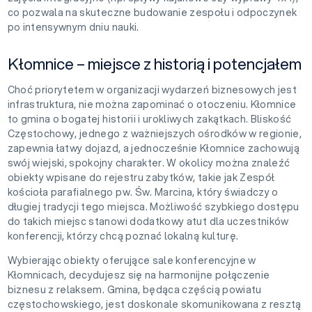
co pozwala na skuteczne budowanie zespołu i odpoczynek
po intensywnym dniu nauki.
Kłomnice – miejsce z historią i potencjałem
Choć priorytetem w organizacji wydarzeń biznesowych jest
infrastruktura, nie można zapominać o otoczeniu. Kłomnice
to gmina o bogatej historii i urokliwych zakątkach. Bliskość
Częstochowy, jednego z ważniejszych ośrodków w regionie,
zapewnia łatwy dojazd, a jednocześnie Kłomnice zachowują
swój wiejski, spokojny charakter. W okolicy można znaleźć
obiekty wpisane do rejestru zabytków, takie jak Zespół
kościoła parafialnego pw. Św. Marcina, który świadczy o
długiej tradycji tego miejsca. Możliwość szybkiego dostępu
do takich miejsc stanowi dodatkowy atut dla uczestników
konferencji, którzy chcą poznać lokalną kulturę.
Wybierając obiekty oferujące sale konferencyjne w
Kłomnicach, decydujesz się na harmonijne połączenie
biznesu z relaksem. Gmina, będąca częścią powiatu
częstochowskiego, jest doskonale skomunikowana z resztą