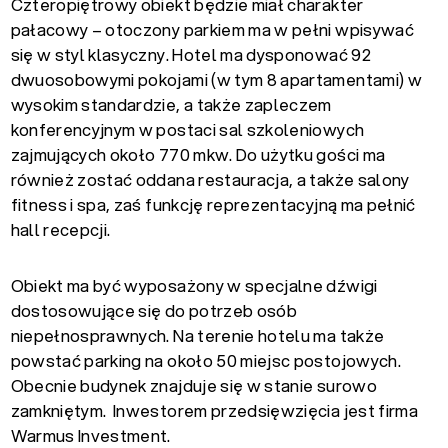
Czteropiętrowy obiekt będzie miał charakter
pałacowy – otoczony parkiem ma w pełni wpisywać
się w styl klasyczny. Hotel ma dysponować 92
dwuosobowymi pokojami (w tym 8 apartamentami) w
wysokim standardzie, a także zapleczem
konferencyjnym w postaci
sal szkoleniowych
zajmujących około
770 mkw
. Do użytku gości ma
również zostać oddana restauracja, a także salony
fitness i spa, zaś funkcję reprezentacyjną ma pełnić
hall recepcji.
Obiekt ma być wyposażony w specjalne dźwigi
dostosowujące się do potrzeb osób
niepełnosprawnych. Na terenie hotelu ma także
powstać parking na około 50 miejsc postojowych.
Obecnie budynek znajduje się w stanie surowo
zamkniętym. Inwestorem przedsięwzięcia jest firma
Warmus Investment.