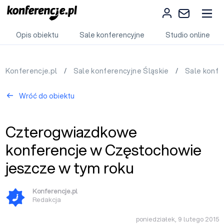
Opis obiektu
Sale konferencyjne
Studio online
Konferencje.pl
/
Sale konferencyjne Śląskie
/
Sale konf
Wróć do obiektu
Czterogwiazdkowe
konferencje w Częstochowie
jeszcze w tym roku
Konferencje.pl
Redakcja
poniedziałek, 9 lutego 2015