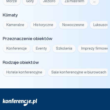
Morze
Góry
Jezioro
Za miastem
…
Klimaty
Kameralne
Historyczne
Nowoczesne
Luksusow
Przeznaczenie obiektów
Konferencje
Eventy
Szkolenia
Imprezy firmowe
Rodzaje obiektów
Hotele konferencyjne
Sale konferencyjne w biurowcach