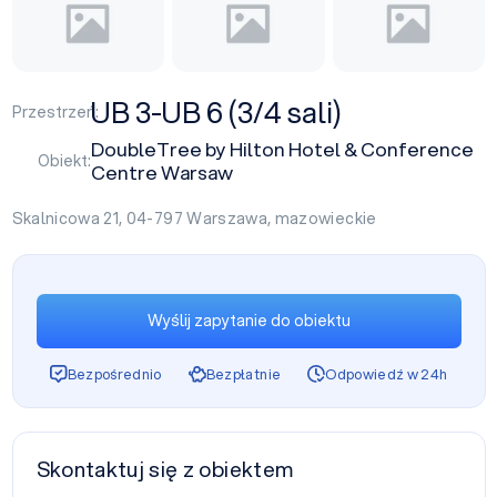
UB 3-UB 6 (3/4 sali)
Przestrzeń:
DoubleTree by Hilton Hotel & Conference
Obiekt:
Centre Warsaw
Skalnicowa 21, 04-797
Warszawa
,
mazowieckie
Wyślij zapytanie do obiektu
Bezpośrednio
Bezpłatnie
Odpowiedź w 24h
Skontaktuj się z obiektem