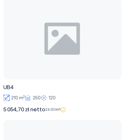
UB4
UB4
2
210 m
250
120
5 054,70 zł netto
za dzień
UB3