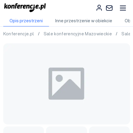
Opis przestrzeni
Inne przestrzenie w obiekcie
Obi
Konferencje.pl
/
Sale konferencyjne Mazowieckie
/
Sale