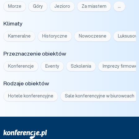
Morze
Góry
Jezioro
Za miastem
…
Klimaty
Kameralne
Historyczne
Nowoczesne
Luksusow
Przeznaczenie obiektów
Konferencje
Eventy
Szkolenia
Imprezy firmowe
Rodzaje obiektów
Hotele konferencyjne
Sale konferencyjne w biurowcach