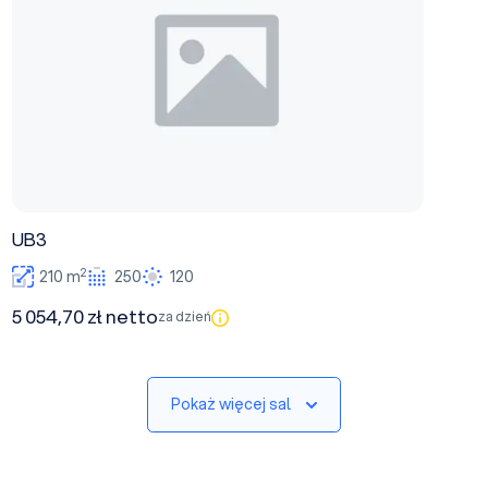
UB3
2
210 m
250
120
5 054,70 zł netto
za dzień
Pokaż więcej sal