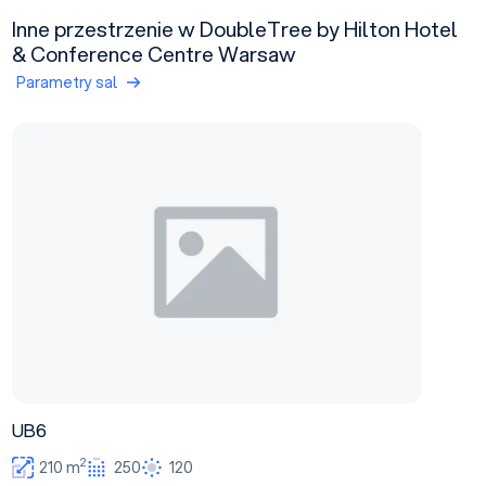
Inne przestrzenie w DoubleTree by Hilton Hotel
& Conference Centre Warsaw
Parametry sal
UB6
UB6
2
210 m
250
120