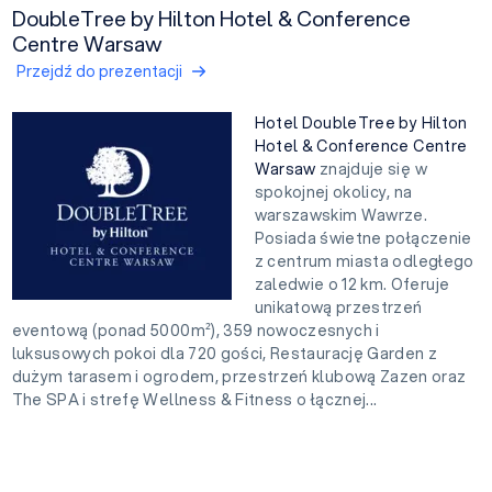
DoubleTree by Hilton Hotel & Conference
Centre Warsaw
Przejdź do prezentacji
Hotel DoubleTree by Hilton
Hotel & Conference Centre
Warsaw
znajduje się w
spokojnej okolicy, na
warszawskim Wawrze.
Posiada świetne połączenie
z centrum miasta odległego
zaledwie o 12 km. Oferuje
unikatową przestrzeń
eventową (ponad 5000m²), 359 nowoczesnych i
luksusowych pokoi dla 720 gości, Restaurację Garden z
dużym tarasem i ogrodem, przestrzeń klubową Zazen oraz
The SPA i strefę Wellness & Fitness o łącznej...