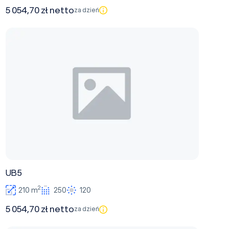
5 054,70 zł netto
za dzień
UB5
UB5
2
210 m
250
120
5 054,70 zł netto
za dzień