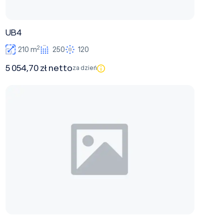
UB4
2
210 m
250
120
5 054,70 zł netto
za dzień
UB3