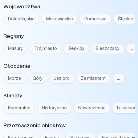
Województwa
Dolnośląskie
Mazowieckie
Pomorskie
Śląskie
Regiony
Mazury
Trójmiasto
Beskidy
Bieszczady
…
Otoczenie
Morze
Góry
Jezioro
Za miastem
…
Klimaty
Kameralne
Historyczne
Nowoczesne
Luksusow
Przeznaczenie obiektów
Konferencje
Eventy
Szkolenia
Imprezy firmowe