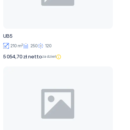
UB5
2
210 m
250
120
5 054,70 zł netto
za dzień
UB4