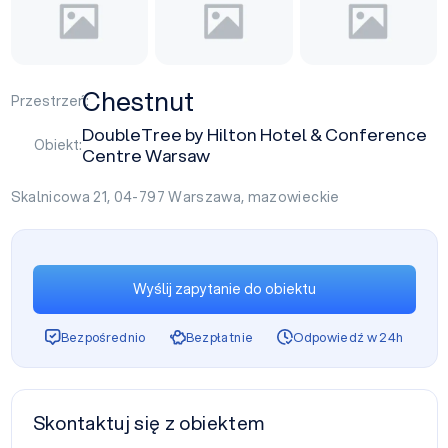
Chestnut
Przestrzeń:
DoubleTree by Hilton Hotel & Conference
Obiekt:
Centre Warsaw
Skalnicowa 21, 04-797
Warszawa
,
mazowieckie
Wyślij zapytanie do obiektu
Bezpośrednio
Bezpłatnie
Odpowiedź w 24h
Skontaktuj się z obiektem