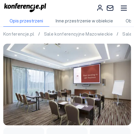
Opis przestrzeni
Inne przestrzenie w obiekcie
Obi
Konferencje.pl
/
Sale konferencyjne Mazowieckie
/
Sale