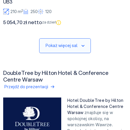
UB3
2
210 m
250
120
5 054,70 zł netto
za dzień
Pokaż więcej sal
DoubleTree by Hilton Hotel & Conference
Centre Warsaw
Przejdź do prezentacji
Hotel DoubleTree by Hilton
Hotel & Conference Centre
Warsaw
znajduje się w
spokojnej okolicy, na
warszawskim Wawrze.