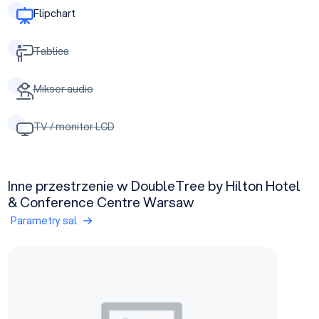
Flipchart
Tablica
Mikser audio
TV / monitor LCD
Inne przestrzenie w DoubleTree by Hilton Hotel
& Conference Centre Warsaw
Parametry sal
UB6