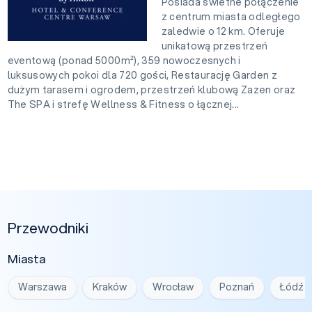
Posiada świetne połączenie
z centrum miasta odległego
zaledwie o 12 km. Oferuje
unikatową przestrzeń
eventową (ponad 5000m²), 359 nowoczesnych i
luksusowych pokoi dla 720 gości, Restaurację Garden z
dużym tarasem i ogrodem, przestrzeń klubową Zazen oraz
The SPA i strefę Wellness & Fitness o łącznej...
Przewodniki
Miasta
Warszawa
Kraków
Wrocław
Poznań
Łódź