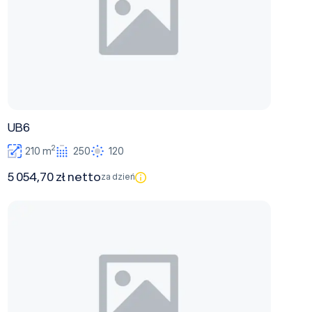
UB6
2
210 m
250
120
5 054,70 zł netto
za dzień
UB5