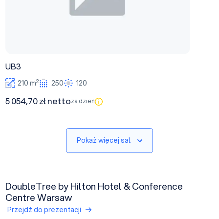
UB3
2
210 m
250
120
5 054,70 zł netto
za dzień
Pokaż więcej sal
DoubleTree by Hilton Hotel & Conference
Centre Warsaw
Przejdź do prezentacji