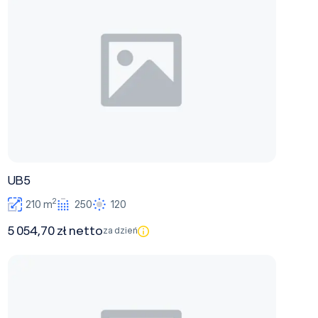
UB5
2
210 m
250
120
5 054,70 zł netto
za dzień
UB4