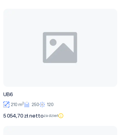
UB6
UB6
2
210 m
250
120
5 054,70 zł netto
za dzień
UB5