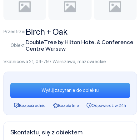
Birch + Oak
Przestrzeń:
DoubleTree by Hilton Hotel & Conference
Obiekt:
Centre Warsaw
Skalnicowa 21, 04-797
Warszawa
,
mazowieckie
Wyślij zapytanie do obiektu
Bezpośrednio
Bezpłatnie
Odpowiedź w 24h
Skontaktuj się z obiektem