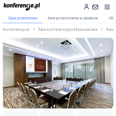
Opis przestrzeni
Inne przestrzenie w obiekcie
Obi
Konferencje.pl
/
Sale konferencyjne Mazowieckie
/
Sale