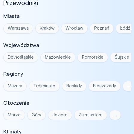
Przewodniki
Miasta
Warszawa
Kraków
Wrocław
Poznań
Łódź
Województwa
Dolnośląskie
Mazowieckie
Pomorskie
Śląskie
Regiony
Mazury
Trójmiasto
Beskidy
Bieszczady
…
Otoczenie
Morze
Góry
Jezioro
Za miastem
…
Klimaty