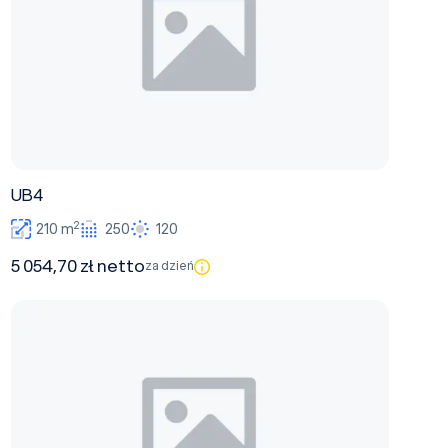
UB4
2
210 m
250
120
5 054,70 zł netto
za dzień
UB3