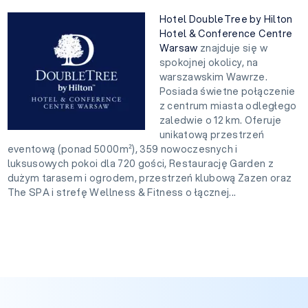
Hotel DoubleTree by Hilton
Hotel & Conference Centre
Warsaw
znajduje się w
spokojnej okolicy, na
warszawskim Wawrze.
Posiada świetne połączenie
z centrum miasta odległego
zaledwie o 12 km. Oferuje
unikatową przestrzeń
eventową (ponad 5000m²), 359 nowoczesnych i
luksusowych pokoi dla 720 gości, Restaurację Garden z
dużym tarasem i ogrodem, przestrzeń klubową Zazen oraz
The SPA i strefę Wellness & Fitness o łącznej...