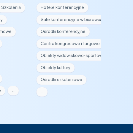
Szkolenia
Hotele konferencyjne
ty
Sale konferencyjne w biurowcach
irmowe
Ośrodki konferencyjne
Centra kongresowe i targowe
Obiekty widowiskowo-sportowe
Obiekty kultury
Ośrodki szkoleniowe
e
…
…