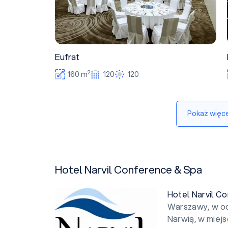
Eufrat
2
160 m
120
120
Pokaż więce
Hotel Narvil Conference & Spa
Hotel Narvil C
Warszawy, w od
Narwią, w miej