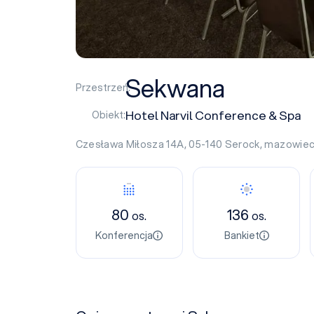
Sekwana
Przestrzeń:
Hotel Narvil Conference & Spa
Obiekt:
Czesława Miłosza 14A, 05-140
Serock
,
mazowiec
80
136
os.
os.
Konferencja
Bankiet