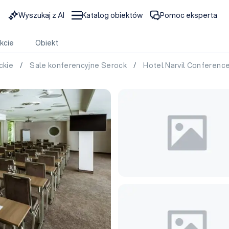
Wyszukaj z AI
Katalog obiektów
Pomoc eksperta
kcie
Obiekt
ckie
/
Sale konferencyjne Serock
/
Hotel Narvil Conferenc