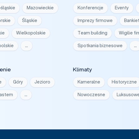
śląskie
Mazowieckie
Konferencje
Eventy
rskie
Śląskie
Imprezy firmowe
Bankie
ie
Wielkopolskie
Team building
Wigilie f
olskie
…
Spotkania biznesowe
…
enie
Klimaty
e
Góry
Jezioro
Kameralne
Historyczne
iastem
…
Nowoczesne
Luksusow