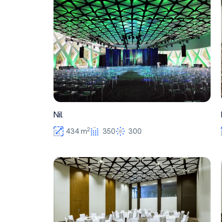
Nil
Nil
2
434 m
350
300
Eufrat