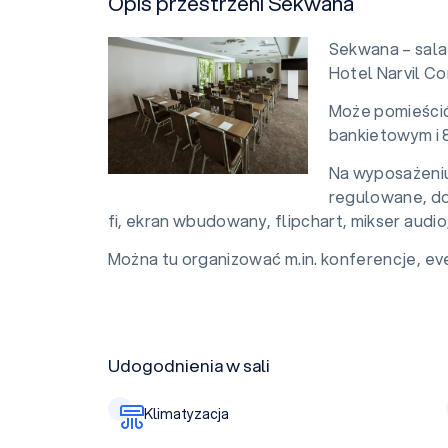
Opis przestrzeni Sekwana
Sekwana – sala
Hotel Narvil C
Może pomieścić
bankietowym i 
Na wyposażeniu 
regulowane, do
fi, ekran wbudowany, flipchart, mikser audio,
Można tu organizować m.in. konferencje, eve
Udogodnienia w sali
Klimatyzacja