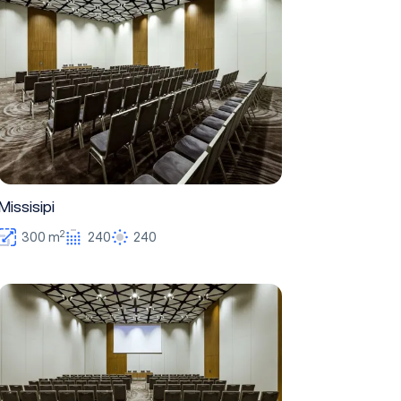
Missisipi
Missisipi
2
300 m
240
240
Kolorado