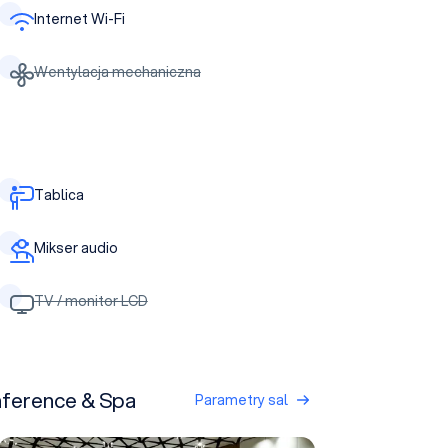
Internet Wi-Fi
Wentylacja mechaniczna
Tablica
Mikser audio
TV / monitor LCD
nference & Spa
Parametry sal