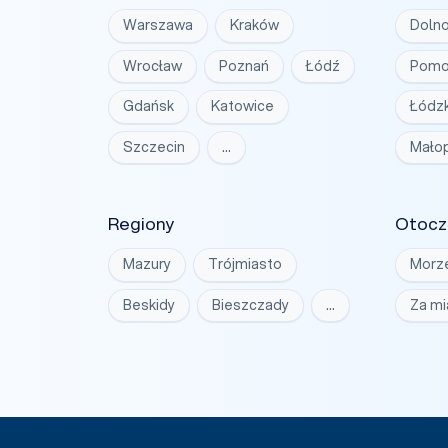
Warszawa
Kraków
Dolno
Wrocław
Poznań
Łódź
Pomo
Gdańsk
Katowice
Łódzk
Szczecin
…
Małop
Regiony
Otocz
Mazury
Trójmiasto
Morz
Beskidy
Bieszczady
…
Za m