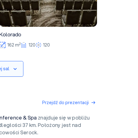
Kolorado
2
162 m
120
120
j sal
Przejdź do prezentacji
onference & Spa
znajduje się w pobliżu
ległości 37 km. Położony jest nad
scowości Serock.