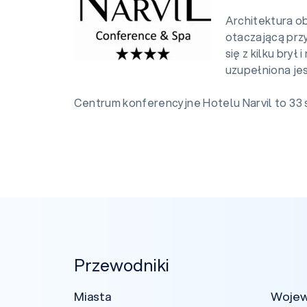
Architektura o
otaczającą prz
się z kilku bry
uzupełniona je
Centrum konferencyjne Hotelu Narvil to 33 s
Przewodniki
Miasta
Woje