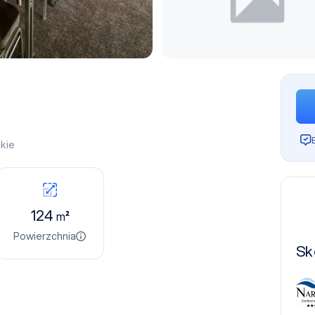
kie
124
m²
Powierzchnia
Sk