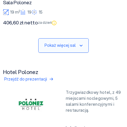
Sala Polonez
2
19 m
19
15
406,60 zł netto
za dzień
Pokaż więcej sal
Hotel Polonez
Przejdź do prezentacji
Trzygwiazdkowy hotel, z 49
miejscami noclegowymi, 5
salami konferencyjnymi i
restauracją.