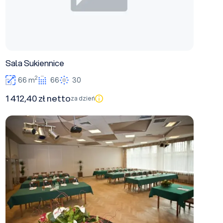
Sala Sukiennice
2
66 m
66
30
1 412,40 zł netto
za dzień
Sala Zielona