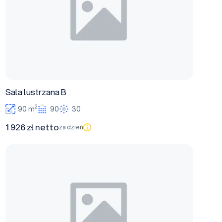
Sala lustrzana B
2
90 m
90
30
1 926 zł netto
za dzień
Sala Sukiennice