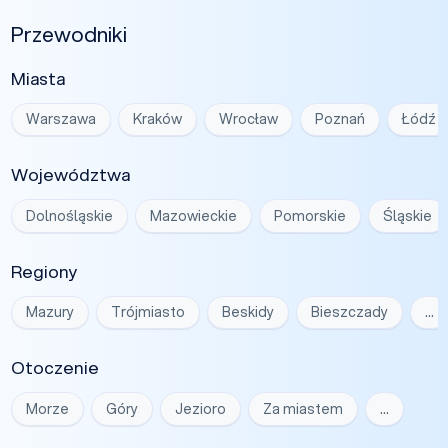
Przewodniki
Miasta
Warszawa
Kraków
Wrocław
Poznań
Łódź
Województwa
Dolnośląskie
Mazowieckie
Pomorskie
Śląskie
Regiony
Mazury
Trójmiasto
Beskidy
Bieszczady
…
Otoczenie
Morze
Góry
Jezioro
Za miastem
…