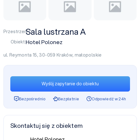
Sala lustrzana A
Przestrzeń:
Hotel Polonez
Obiekt:
ul. Reymonta 15, 30-059
Kraków
,
małopolskie
Wyślij zapytanie do obiektu
Bezpośrednio
Bezpłatnie
Odpowiedź w 24h
Skontaktuj się z obiektem
Hotel Polonez