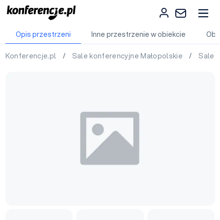
Opis przestrzeni
Inne przestrzenie w obiekcie
Obi
Konferencje.pl
/
Sale konferencyjne Małopolskie
/
Sale 