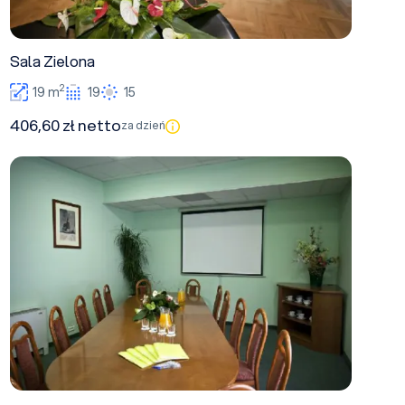
Sala Zielona
2
19 m
19
15
406,60 zł netto
za dzień
Sala Polonez