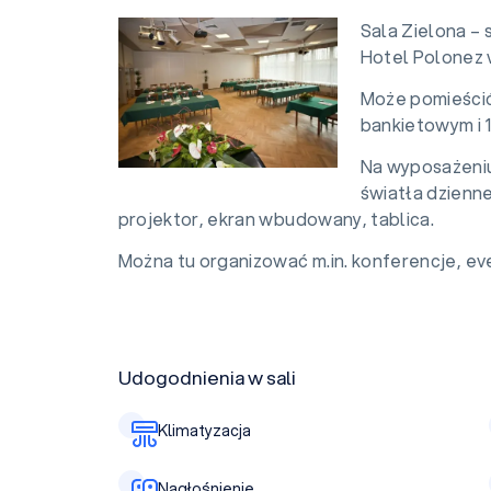
Sala Zielona – 
Hotel Polonez 
Może pomieścić
bankietowym i 
Na wyposażeniu 
światła dzienne
projektor, ekran wbudowany, tablica.
Można tu organizować m.in. konferencje, eve
Udogodnienia w sali
Klimatyzacja
Nagłośnienie