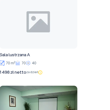
Sala lustrzana A
2
70 m
70
40
1 498 zł netto
za dzień
Sala Polonez