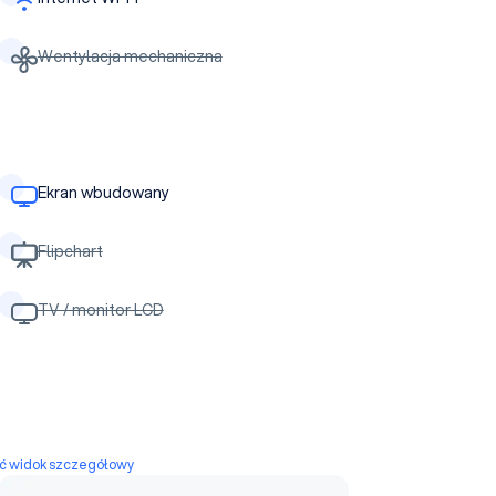
Wentylacja mechaniczna
Ekran wbudowany
Flipchart
TV / monitor LCD
yć widok szczegółowy
Sala lustrzana A