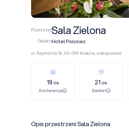
Sala Zielona
Przestrzeń:
Hotel Polonez
Obiekt:
ul. Reymonta 15, 30-059
Kraków
,
małopolskie
19
21
os.
os.
Konferencja
Bankiet
Opis przestrzeni Sala Zielona