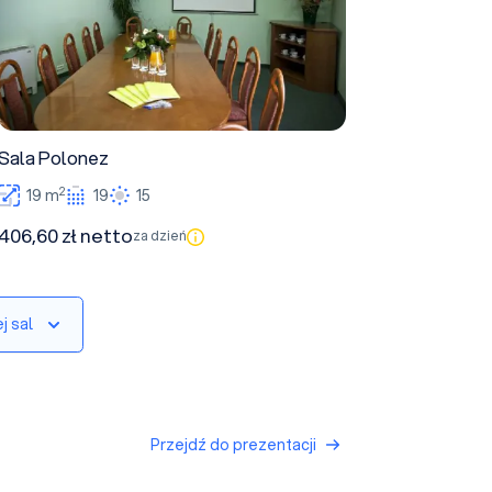
Sala Polonez
2
19 m
19
15
406,60 zł netto
za dzień
j sal
Przejdź do prezentacji