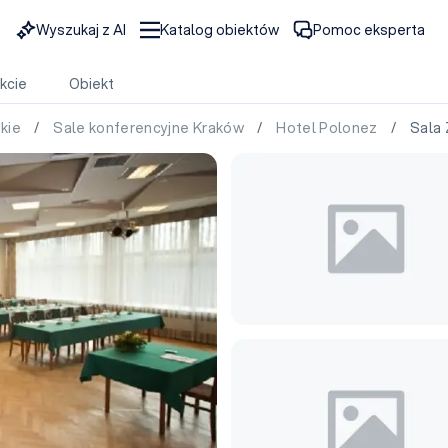
Wyszukaj z AI
Katalog obiektów
Pomoc eksperta
kcie
Obiekt
skie
/
Sale konferencyjne Kraków
/
Hotel Polonez
/ Sala Z