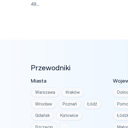
49...
Przewodniki
Miasta
Woje
Warszawa
Kraków
Dolno
Wrocław
Poznań
Łódź
Pomo
Gdańsk
Katowice
Łódzk
Szczecin
…
Małop