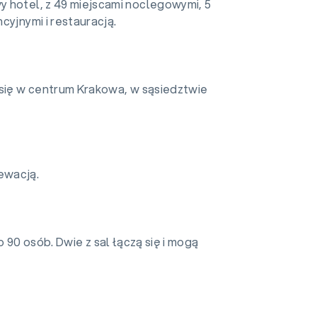
 hotel, z 49 miejscami noclegowymi, 5
cyjnymi i restauracją.
 się w centrum Krakowa, w sąsiedztwie
ewacją.
 90 osób. Dwie z sal łączą się i mogą