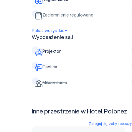
Zaciemnienie regulowane
Pokaż wszystkie
Wyposażenie sali
Projektor
Tablica
Mikser audio
Inne przestrzenie w Hotel Polonez
Zaloguj się, żeby zobacz
Sala lustrzana B