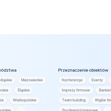
wództwa
Przeznaczenie obiektów
śląskie
Mazowieckie
Konferencje
Eventy
rskie
Śląskie
Imprezy firmowe
Bankie
ie
Wielkopolskie
Team building
Wigilie f
olskie
…
Spotkania biznesowe
…