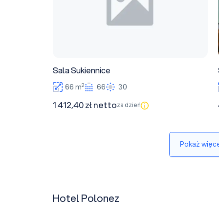
Sala Sukiennice
2
66 m
66
30
1 412,40 zł netto
za dzień
Pokaż więce
Hotel Polonez