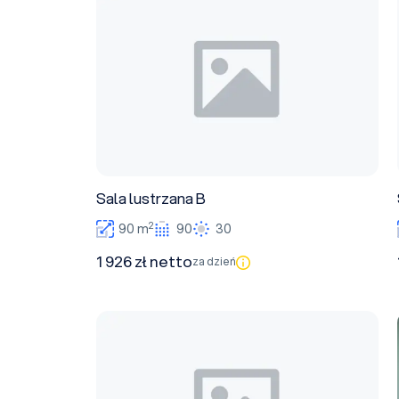
Sala lustrzana B
2
90 m
90
30
1 926 zł netto
za dzień
Sala Sukiennice