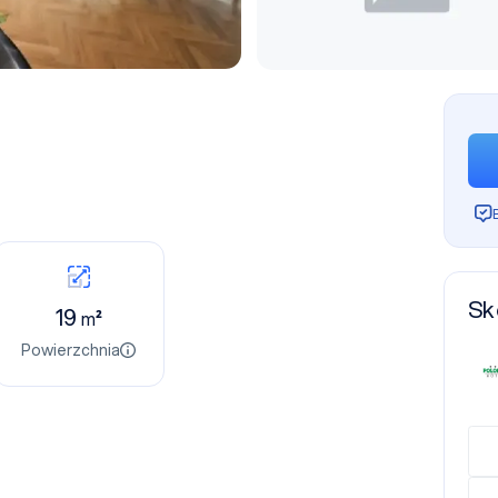
Sk
19
m²
Powierzchnia