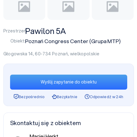
Pawilon 5A
Przestrzeń:
Poznań Congress Center (Grupa MTP)
Obiekt:
Głogowska 14, 60-734
Poznań
,
wielkopolskie
Wyślij zapytanie do obiektu
Bezpośrednio
Bezpłatnie
Odpowiedź w 24h
Skontaktuj się z obiektem
Maciej Herkt