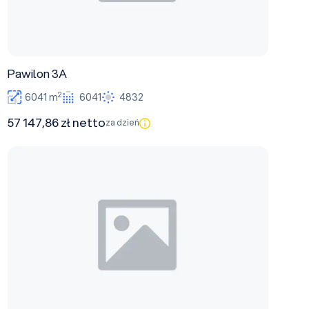
Pawilon 3A
2
6041 m
6041
4832
57 147,86 zł netto
za dzień
Pawilon 15