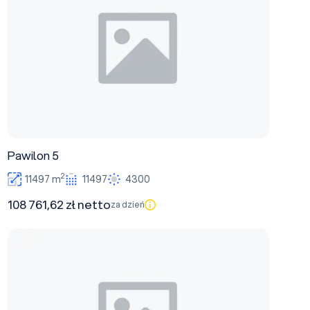
Pawilon 5
2
11497 m
11497
4300
108 761,62 zł netto
za dzień
Pawilon 6A