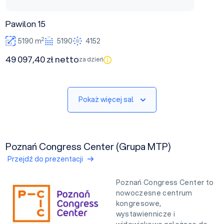
Pawilon 15
2
5190 m
5190
4152
49 097,40 zł netto
za dzień
Pokaż więcej sal
Poznań Congress Center (Grupa MTP)
Przejdź do prezentacji
Poznań Congress Center to
nowoczesne centrum
kongresowe,
wystawiennicze i