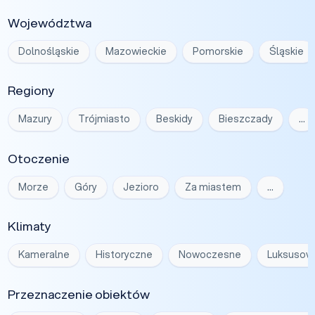
Województwa
Dolnośląskie
Mazowieckie
Pomorskie
Śląskie
Regiony
Mazury
Trójmiasto
Beskidy
Bieszczady
…
Otoczenie
Morze
Góry
Jezioro
Za miastem
…
Klimaty
Kameralne
Historyczne
Nowoczesne
Luksusow
Przeznaczenie obiektów