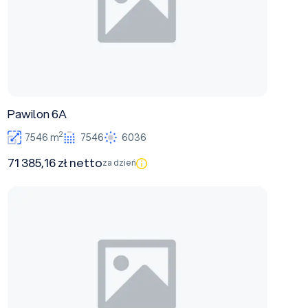
Pawilon 6A
2
7546 m
7546
6036
71 385,16 zł netto
za dzień
Pawilon 3A