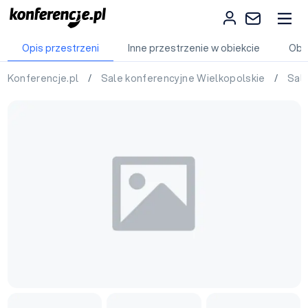
Opis przestrzeni
Inne przestrzenie w obiekcie
Obi
Konferencje.pl
/
Sale konferencyjne Wielkopolskie
/
Sal