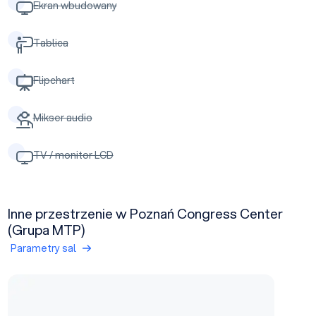
Ekran wbudowany
Tablica
Flipchart
Mikser audio
TV / monitor LCD
Inne przestrzenie w Poznań Congress Center
(Grupa MTP)
Parametry sal
Pawilon 5