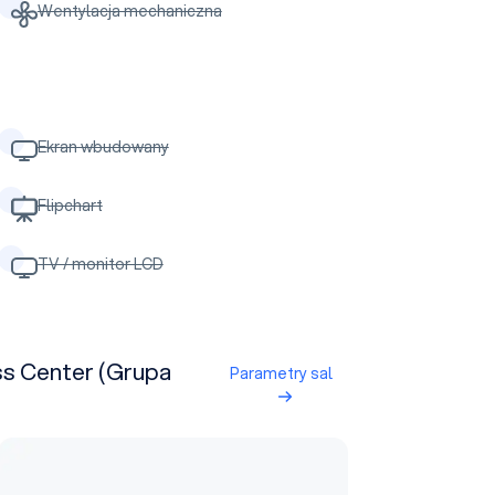
Wentylacja mechaniczna
Ekran wbudowany
Flipchart
TV / monitor LCD
ss Center (Grupa
Parametry sal
Pawilon 6A