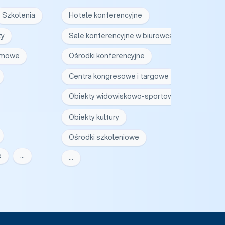
Szkolenia
Hotele konferencyjne
ty
Sale konferencyjne w biurowcach
irmowe
Ośrodki konferencyjne
Centra kongresowe i targowe
Obiekty widowiskowo-sportowe
Obiekty kultury
Ośrodki szkoleniowe
e
…
…