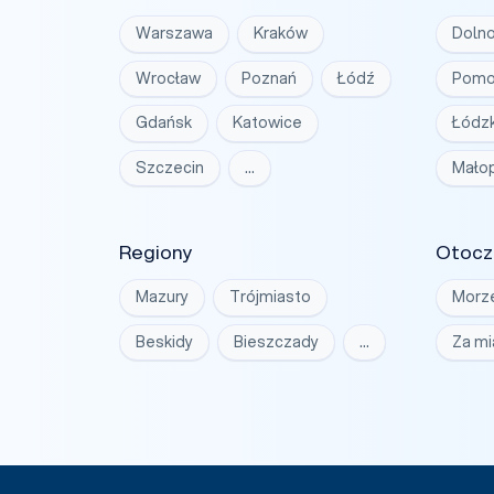
Warszawa
Kraków
Dolno
Wrocław
Poznań
Łódź
Pomo
Gdańsk
Katowice
Łódzk
Szczecin
…
Małop
Regiony
Otocz
Mazury
Trójmiasto
Morz
Beskidy
Bieszczady
…
Za m