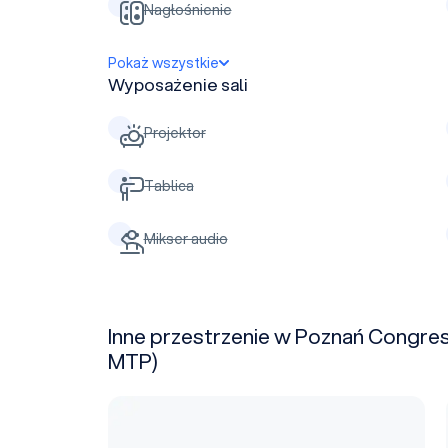
Nagłośnienie
Pokaż wszystkie
Wyposażenie sali
Projektor
Tablica
Mikser audio
Inne przestrzenie w Poznań Congre
MTP)
Pawilon 5