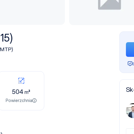
15)
 MTP)
Sk
504
m²
Powierzchnia