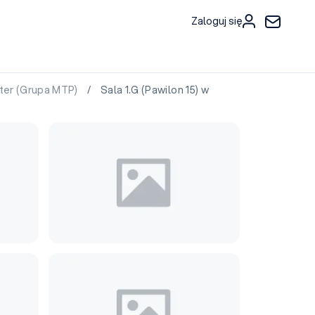
Zaloguj się
ter (Grupa MTP)
/ Sala 1.G (Pawilon 15) w