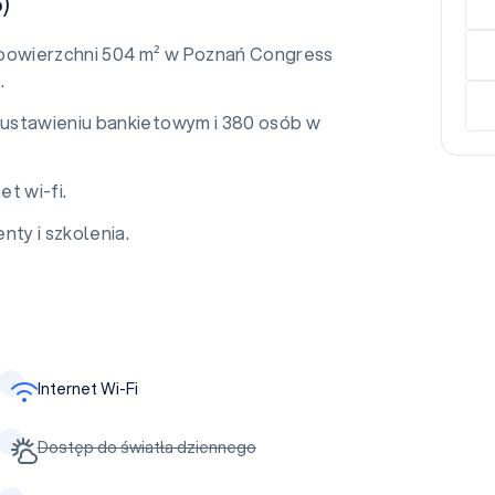
)
 o powierzchni 504 m² w Poznań Congress
.
ustawieniu bankietowym i 380 osób w
et wi-fi.
nty i szkolenia.
Internet Wi-Fi
Dostęp do światła dziennego