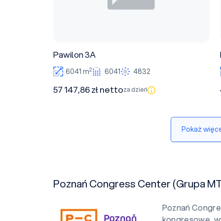
Pawilon 3A
2
6041 m
6041
4832
57 147,86 zł netto
za dzień
Pokaż więce
Poznań Congress Center (Grupa M
Poznań Congre
kongresowe, w