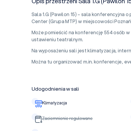
Opis przestrzeni Sala 1.G (Pawilon 15
Sala 1.G (Pawilon 15) – sala konferencyjna
Center (Grupa MTP) w miejscowości Poznań
Może pomieścić na konferencję 554 osób w 
ustawieniu teatralnym.
Na wyposażeniu sali jest klimatyzacja, intern
Można tu organizować m.in. konferencje, eve
Udogodnienia w sali
Klimatyzacja
Zaciemnienie regulowane