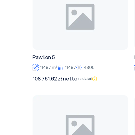
Pawilon 5
2
11497 m
11497
4300
108 761,62 zł netto
za dzień
Pawilon 3A