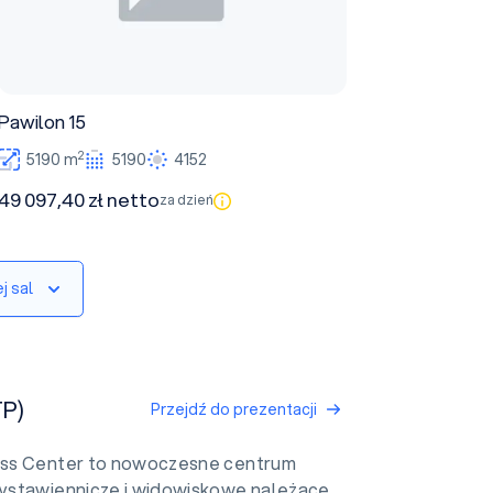
Pawilon 15
2
5190 m
5190
4152
49 097,40 zł netto
za dzień
j sal
TP)
Przejdź do prezentacji
ss Center to nowoczesne centrum
ystawiennicze i widowiskowe należące