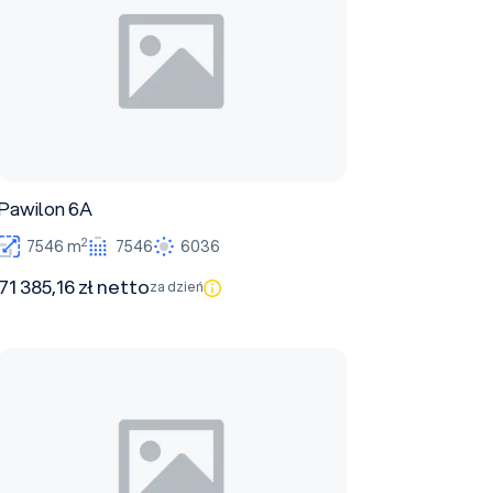
Pawilon 6A
2
7546 m
7546
6036
71 385,16 zł netto
za dzień
Pawilon 15