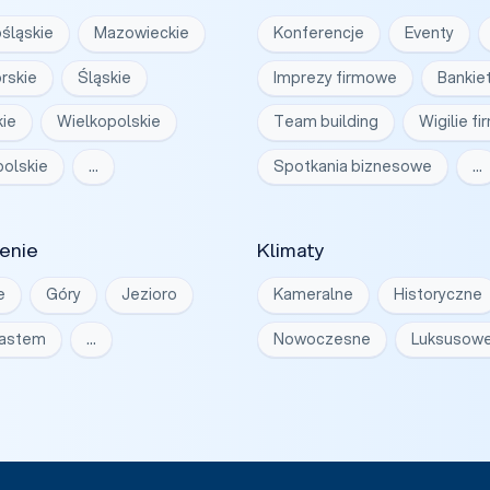
śląskie
Mazowieckie
Konferencje
Eventy
rskie
Śląskie
Imprezy firmowe
Bankie
ie
Wielkopolskie
Team building
Wigilie f
olskie
…
Spotkania biznesowe
…
enie
Klimaty
e
Góry
Jezioro
Kameralne
Historyczne
iastem
…
Nowoczesne
Luksusow