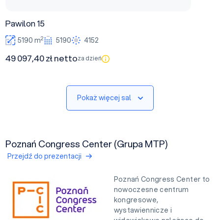
Pawilon 15
2
5190 m
5190
4152
49 097,40 zł netto
za dzień
Pokaż więcej sal
Poznań Congress Center (Grupa MTP)
Przejdź do prezentacji
Poznań Congress Center to
nowoczesne centrum
kongresowe,
wystawiennicze i