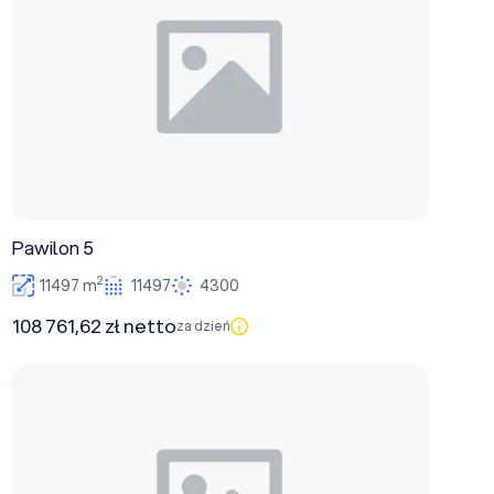
Pawilon 5
2
11497 m
11497
4300
108 761,62 zł netto
za dzień
Pawilon 6A