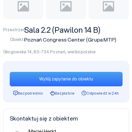
Sala 2.2 (Pawilon 14 B)
Przestrzeń:
Poznań Congress Center (Grupa MTP)
Obiekt:
Głogowska 14, 60-734
Poznań
,
wielkopolskie
Wyślij zapytanie do obiektu
Bezpośrednio
Bezpłatnie
Odpowiedź w 24h
Skontaktuj się z obiektem
Maciej Herkt