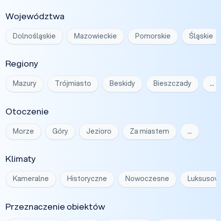
Województwa
Dolnośląskie
Mazowieckie
Pomorskie
Śląskie
Regiony
Mazury
Trójmiasto
Beskidy
Bieszczady
…
Otoczenie
Morze
Góry
Jezioro
Za miastem
…
Klimaty
Kameralne
Historyczne
Nowoczesne
Luksusow
Przeznaczenie obiektów