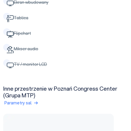
Ekran wbudowany
Tablica
Flipchart
Mikser audio
TV / monitor LCD
Inne przestrzenie w Poznań Congress Center
(Grupa MTP)
Parametry sal
Pawilon 5