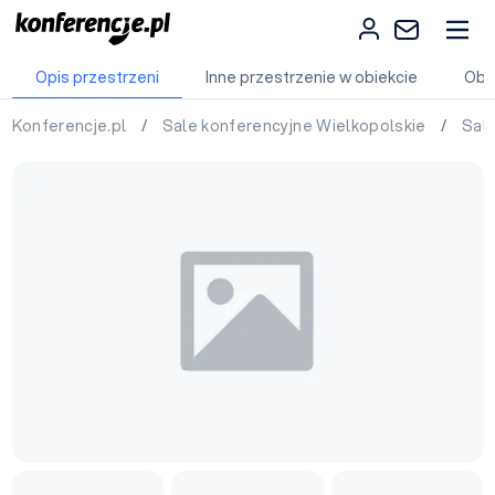
Opis przestrzeni
Inne przestrzenie w obiekcie
Obi
Konferencje.pl
/
Sale konferencyjne Wielkopolskie
/
Sal