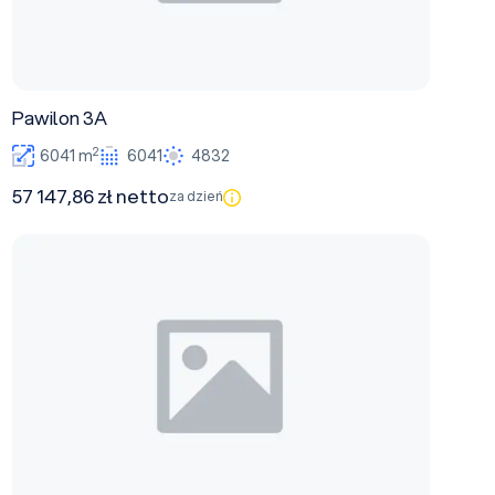
Pawilon 3A
2
6041 m
6041
4832
57 147,86 zł netto
za dzień
Pawilon 15