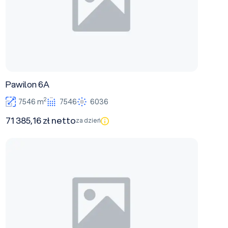
Pawilon 6A
2
7546 m
7546
6036
71 385,16 zł netto
za dzień
Pawilon 3A