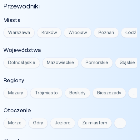
Przewodniki
Miasta
Warszawa
Kraków
Wrocław
Poznań
Łódź
Województwa
Dolnośląskie
Mazowieckie
Pomorskie
Śląskie
Regiony
Mazury
Trójmiasto
Beskidy
Bieszczady
…
Otoczenie
Morze
Góry
Jezioro
Za miastem
…