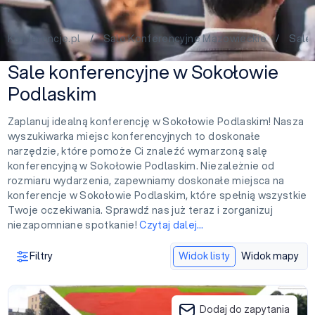
Konferencje.pl
/
Sale Konferencyjne Mazowieckie
/ Sale k
Sale konferencyjne w Sokołowie
Podlaskim
Zaplanuj idealną konferencję w Sokołowie Podlaskim! Nasza
wyszukiwarka miejsc konferencyjnych to doskonałe
narzędzie, które pomoże Ci znaleźć wymarzoną salę
konferencyjną w Sokołowie Podlaskim. Niezależnie od
rozmiaru wydarzenia, zapewniamy doskonałe miejsca na
konferencje w Sokołowie Podlaskim, które spełnią wszystkie
Twoje oczekiwania. Sprawdź nas już teraz i zorganizuj
niezapomniane spotkanie!
Czytaj dalej…
Filtry
Widok listy
Widok mapy
Ośrodek Sportu i Rekreacji w Sokołowie Podlaskim
Dodaj do zapytania