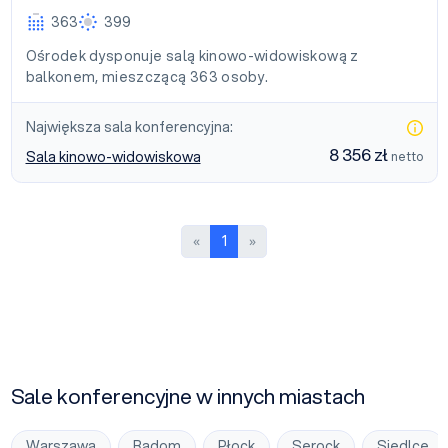
363
399
Ośrodek dysponuje salą kinowo-widowiskową z
balkonem, mieszczącą 363 osoby.
Największa sala konferencyjna:
8 356 zł
Sala kinowo-widowiskowa
netto
Poprzednia strona
Następna strona
«
1
»
Sale konferencyjne w innych miastach
Warszawa
Radom
Płock
Serock
Siedlce