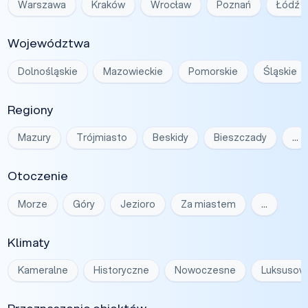
Warszawa
Kraków
Wrocław
Poznań
Łódź
Województwa
Dolnośląskie
Mazowieckie
Pomorskie
Śląskie
Regiony
Mazury
Trójmiasto
Beskidy
Bieszczady
…
Otoczenie
Morze
Góry
Jezioro
Za miastem
…
Klimaty
Kameralne
Historyczne
Nowoczesne
Luksusow