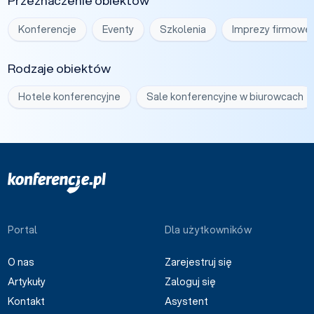
Przeznaczenie obiektów
Konferencje
Eventy
Szkolenia
Imprezy firmowe
Rodzaje obiektów
Hotele konferencyjne
Sale konferencyjne w biurowcach
Portal
Dla użytkowników
O nas
Zarejestruj się
Artykuły
Zaloguj się
Kontakt
Asystent