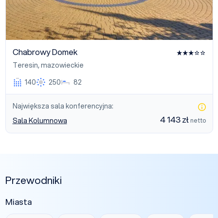
Chabrowy Domek
Teresin
,
mazowieckie
140
250
82
Największa sala konferencyjna:
4 143 zł
Sala Kolumnowa
netto
Przewodniki
Miasta