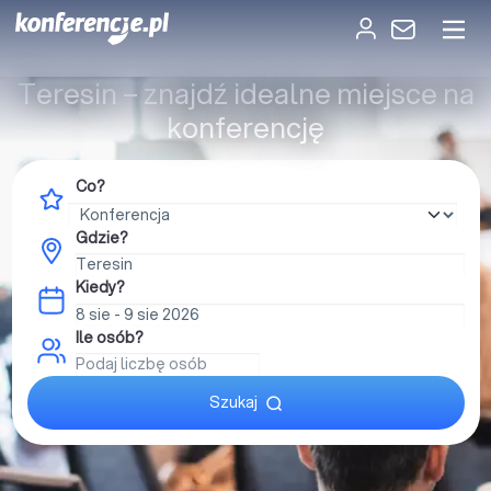
Teresin – znajdź idealne miejsce na
konferencję
Co?
Gdzie?
Kiedy?
Ile osób?
Szukaj