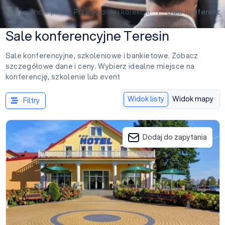
Konferencje.pl
/
Przewodniki i kolekcje
/ Sale konferencyj
Sale konferencyjne Teresin
Sale konferencyjne, szkoleniowe i bankietowe. Zobacz
szczegółowe dane i ceny. Wybierz idealne miejsce na
konferencję, szkolenie lub event
Widok listy
Widok mapy
Filtry
Chabrowy Domek
Dodaj do zapytania