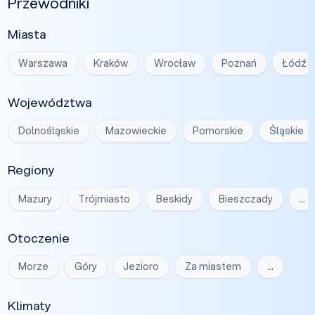
Przewodniki
Miasta
Warszawa
Kraków
Wrocław
Poznań
Łódź
Województwa
Dolnośląskie
Mazowieckie
Pomorskie
Śląskie
Regiony
Mazury
Trójmiasto
Beskidy
Bieszczady
…
Otoczenie
Morze
Góry
Jezioro
Za miastem
…
Klimaty