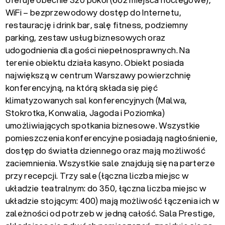
oferuje obecnie 320 pokoi (602 miejsca noclegowe),
WiFi – bezprzewodowy dostęp do Internetu,
restaurację i drink bar, salę fitness, podziemny
parking, zestaw usług biznesowych oraz
udogodnienia dla gości niepełnosprawnych. Na
terenie obiektu działa kasyno. Obiekt posiada
największą w centrum Warszawy powierzchnię
konferencyjną, na którą składa się pięć
klimatyzowanych sal konferencyjnych (Malwa,
Stokrotka, Konwalia, Jagoda i Poziomka)
umożliwiających spotkania biznesowe. Wszystkie
pomieszczenia konferencyjne posiadają nagłośnienie,
dostęp do światła dziennego oraz mają możliwość
zaciemnienia. Wszystkie sale znajdują się na parterze
przy recepcji. Trzy sale (łączna liczba miejsc w
układzie teatralnym: do 350, łączna liczba miejsc w
układzie stojącym: 400) mają możliwość łączenia ich w
zależności od potrzeb w jedną całość. Sala Prestige,