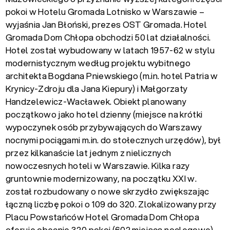
pokoi w Hotelu Gromada Lotnisko w Warszawie –
wyjaśnia Jan Błoński, prezes OST Gromada. Hotel
Gromada Dom Chłopa obchodzi 50 lat działalności.
Hotel został wybudowany w latach 1957-62 w stylu
modernistycznym według projektu wybitnego
architekta Bogdana Pniewskiego (m.in. hotel Patria w
Krynicy-Zdroju dla Jana Kiepury) i Małgorzaty
Handzelewicz-Wacławek. Obiekt planowany
początkowo jako hotel dzienny (miejsce na krótki
wypoczynek osób przybywających do Warszawy
nocnymi pociągami m.in. do stołecznych urzędów), był
przez kilkanaście lat jednym z nielicznych
nowoczesnych hoteli w Warszawie. Kilka razy
gruntownie modernizowany, na początku XXI w.
został rozbudowany o nowe skrzydło zwiększając
łączną liczbę pokoi o 109 do 320. Zlokalizowany przy
Placu Powstańców Hotel Gromada Dom Chłopa