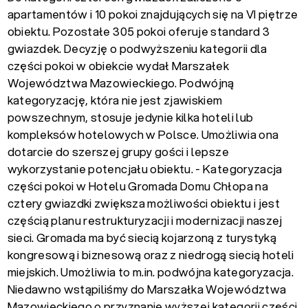
apartamentów i 10 pokoi znajdujących się na VI piętrze
obiektu.
Pozostałe 305 pokoi oferuje standard 3
gwiazdek. Decyzję o podwyższeniu kategorii dla
części pokoi w obiekcie wydał Marszałek
Województwa Mazowieckiego. Podwójną
kategoryzację, która nie jest zjawiskiem
powszechnym, stosuje jedynie kilka hoteli lub
kompleksów hotelowych w Polsce. Umożliwia ona
dotarcie do szerszej grupy gości i lepsze
wykorzystanie potencjału obiektu. - Kategoryzacja
części pokoi w Hotelu Gromada Domu Chłopa na
cztery gwiazdki zwiększa możliwości obiektu i jest
częścią planu restrukturyzacji i modernizacji naszej
sieci. Gromada ma być siecią kojarzoną z turystyką
kongresową i biznesową oraz z niedrogą siecią hoteli
miejskich. Umożliwia to m.in. podwójna kategoryzacja.
Niedawno wstąpiliśmy do Marszałka Województwa
Mazowieckiego o przyznanie wyższej kategorii części