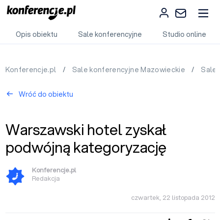
Opis obiektu
Sale konferencyjne
Studio online
Konferencje.pl
/
Sale konferencyjne Mazowieckie
/
Sale
Wróć do obiektu
Warszawski hotel zyskał
podwójną kategoryzację
Konferencje.pl
Redakcja
czwartek, 22 listopada 2012