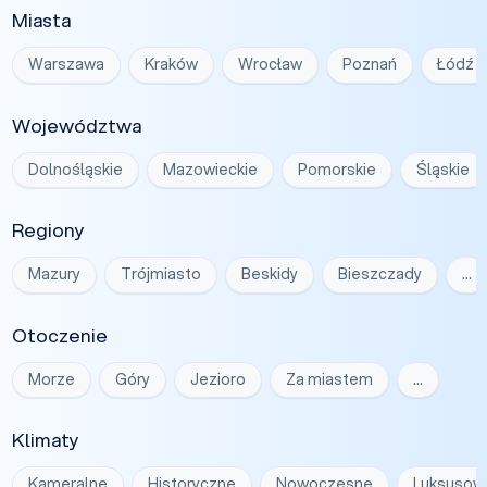
Miasta
Warszawa
Kraków
Wrocław
Poznań
Łódź
Województwa
Dolnośląskie
Mazowieckie
Pomorskie
Śląskie
Regiony
Mazury
Trójmiasto
Beskidy
Bieszczady
…
Otoczenie
Morze
Góry
Jezioro
Za miastem
…
Klimaty
Kameralne
Historyczne
Nowoczesne
Luksusow