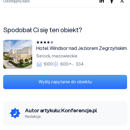
Udostępnij wpis
Spodobał Ci się ten obiekt?
Hotel Windsor nad Jeziorem Zegrzyńskim
Hotel Windsor nad Jeziorem Zegrzyńskim
Serock
,
mazowieckie
1000
600
334
Wyślij zapytanie do obiektu
Autor artykułu: Konferencje.pl
Redakcja