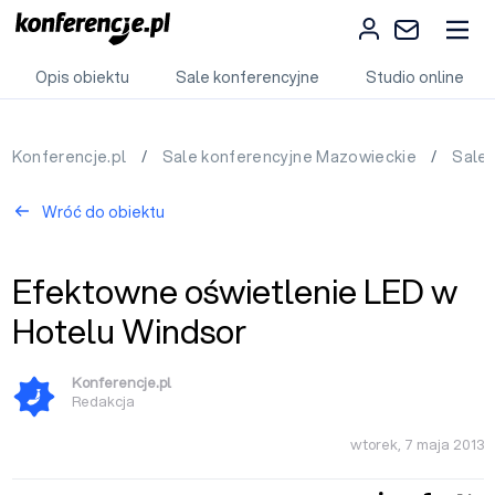
Opis obiektu
Sale konferencyjne
Studio online
Konferencje.pl
/
Sale konferencyjne Mazowieckie
/
Sale 
Wróć do obiektu
Efektowne oświetlenie LED w
Hotelu Windsor
Konferencje.pl
Redakcja
wtorek, 7 maja 2013