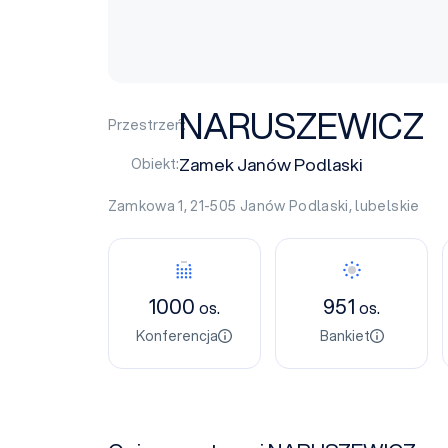
NARUSZEWICZ
Przestrzeń:
Zamek Janów Podlaski
Obiekt:
Zamkowa 1, 21-505
Janów Podlaski
,
lubelskie
1000
951
os.
os.
Konferencja
Bankiet