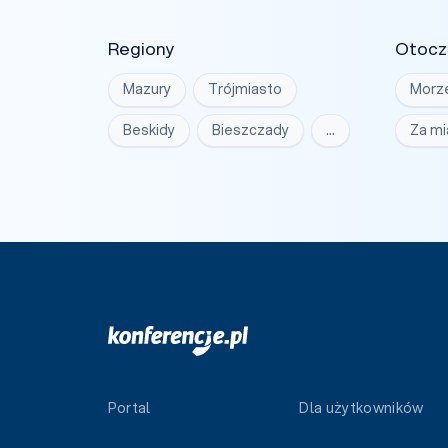
Regiony
Otocz
Mazury
Trójmiasto
Morz
Beskidy
Bieszczady
…
Za m
Portal
Dla użytkowników