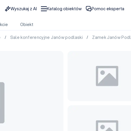
Wyszukaj z AI
Katalog obiektów
Pomoc eksperta
kcie
Obiekt
e
/
Sale konferencyjne Janów podlaski
/
Zamek Janów Podl