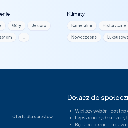
enie
Klimaty
e
Góry
Jezioro
Kameralne
Historyczne
iastem
…
Nowoczesne
Luksusow
Dołącz do społeczn
Większy wybór - dostęp 
Oferta dla obiektów
Lepsze narzędzia - zapyt
Bądź na bieżąco - raz w 