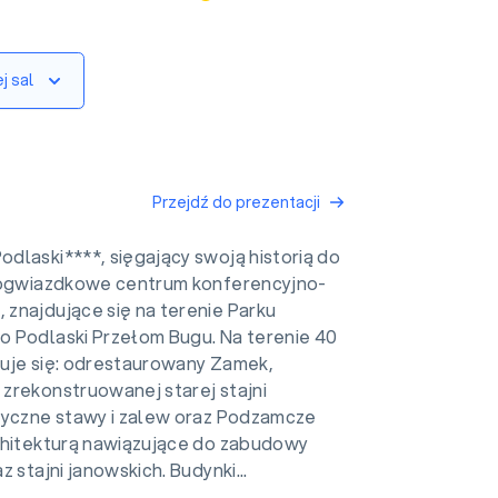
j sal
Przejdź do prezentacji
dlaski****, sięgający swoją historią do
rogwiazdkowe centrum konferencyjno-
znajdujące się na terenie Parku
 Podlaski Przełom Bugu. Na terenie 40
uje się: odrestaurowany Zamek,
zrekonstruowanej starej stajni
ryczne stawy i zalew oraz Podzamcze
chitekturą nawiązujące do zabudowy
 stajni janowskich. Budynki...