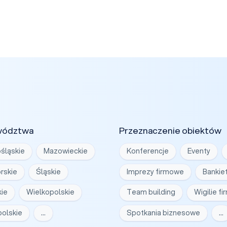
wództwa
Przeznaczenie obiektów
śląskie
Mazowieckie
Konferencje
Eventy
rskie
Śląskie
Imprezy firmowe
Bankie
ie
Wielkopolskie
Team building
Wigilie f
olskie
…
Spotkania biznesowe
…