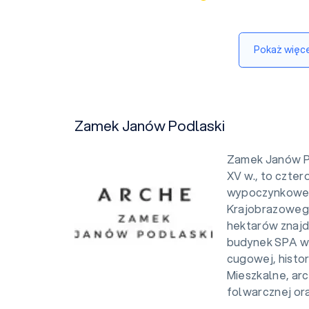
Pokaż więce
Zamek Janów Podlaski
Zamek Janów Po
XV w., to czte
wypoczynkowe, 
Krajobrazowego
hektarów znajd
budynek SPA w 
cugowej, histo
Mieszkalne, ar
folwarcznej oraz