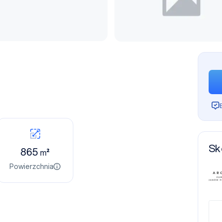
Sk
865
m²
Powierzchnia