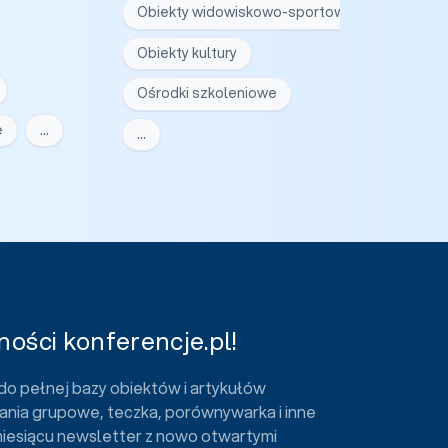
Obiekty widowiskowo-sportowe
Obiekty kultury
Ośrodki szkoleniowe
e
…
…
ości konferencje.pl!
do pełnej bazy obiektów i artykułów
ania grupowe, teczka, porównywarka i inne
miesiącu newsletter z nowo otwartymi