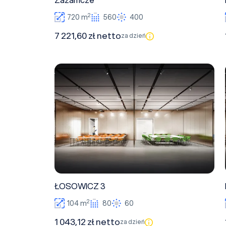
Zazamcze
2
720 m
560
400
7 221,60 zł netto
za dzień
ŁOSOWICZ 3
ŁOSOWICZ 3
2
104 m
80
60
1 043,12 zł netto
za dzień