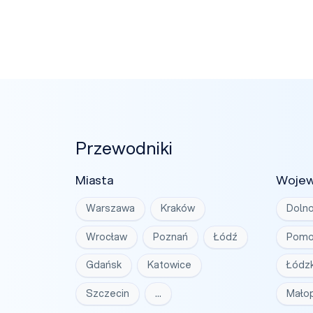
Przewodniki
Miasta
Woje
Warszawa
Kraków
Dolno
Wrocław
Poznań
Łódź
Pomo
Gdańsk
Katowice
Łódzk
Szczecin
…
Małop