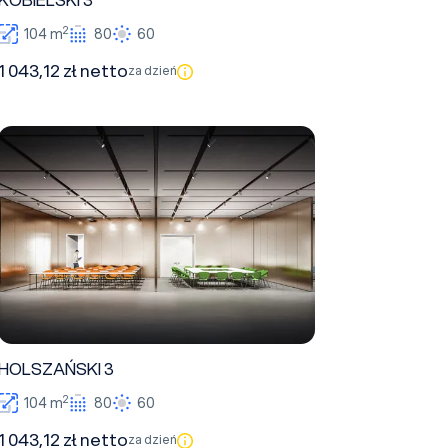
KOBIELSKI 3
2
104 m
80
60
1 043,12 zł netto
za dzień
HOLSZAŃSKI 3
HOLSZAŃSKI 3
2
104 m
80
60
1 043,12 zł netto
za dzień