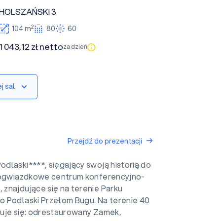
HOLSZAŃSKI 3
2
104 m
80
60
1 043,12 zł netto
za dzień
j sal
Przejdź do prezentacji
dlaski****, sięgający swoją historią do
rogwiazdkowe centrum konferencyjno-
znajdujące się na terenie Parku
 Podlaski Przełom Bugu. Na terenie 40
uje się: odrestaurowany Zamek,