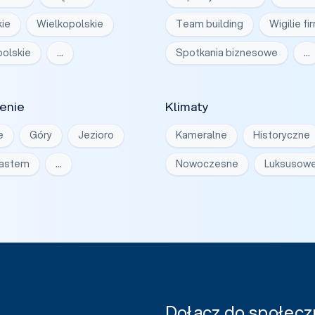
ie
Wielkopolskie
Team building
Wigilie f
olskie
…
Spotkania biznesowe
…
enie
Klimaty
e
Góry
Jezioro
Kameralne
Historyczne
iastem
…
Nowoczesne
Luksusow
Dołącz do społeczn