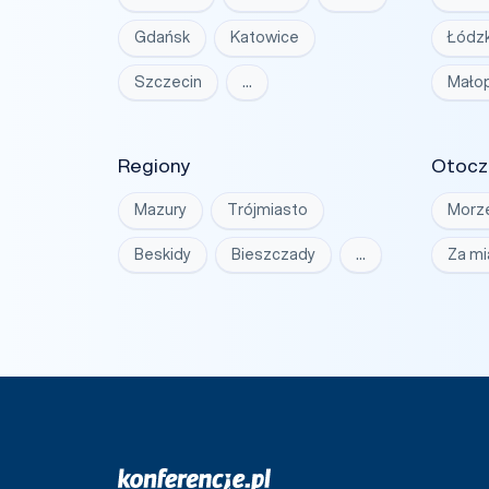
Gdańsk
Katowice
Łódzk
Szczecin
…
Małop
Regiony
Otocz
Mazury
Trójmiasto
Morz
Beskidy
Bieszczady
…
Za m