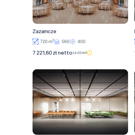
Zazamcze
2
720 m
560
400
7 221,60 zł netto
za dzień
ŁOSOWICZ 3