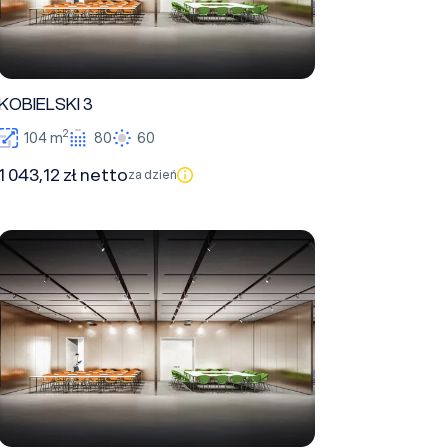
KOBIELSKI 3
2
104 m
80
60
1 043,12 zł netto
za dzień
HOLSZAŃSKI 3