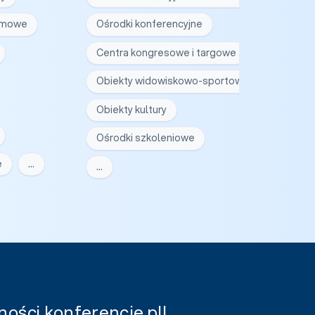
irmowe
Ośrodki konferencyjne
Centra kongresowe i targowe
Obiekty widowiskowo-sportowe
Obiekty kultury
Ośrodki szkoleniowe
e
…
…
ości konferencje.pl!