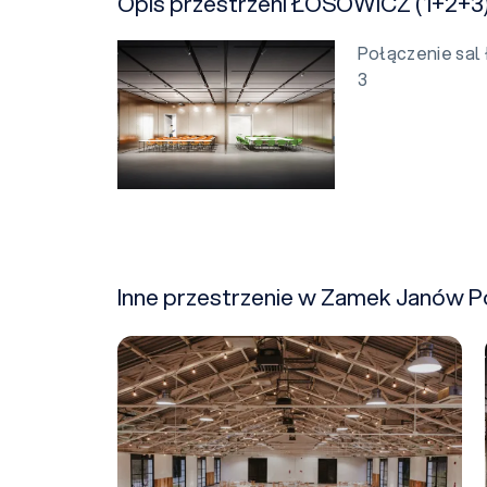
Opis przestrzeni ŁOSOWICZ (1+2+3
Połączenie sa
3
Inne przestrzenie w Zamek Janów P
Zazamcze