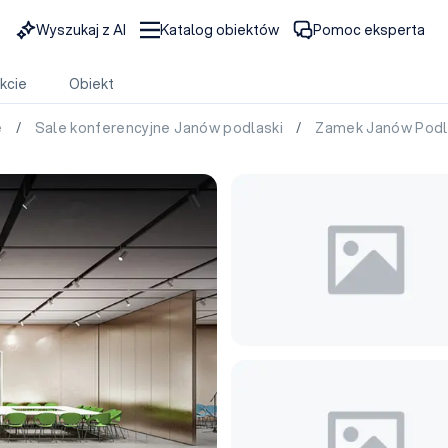
Wyszukaj z AI
Katalog obiektów
Pomoc eksperta
kcie
Obiekt
e
/
Sale konferencyjne Janów podlaski
/
Zamek Janów Podl