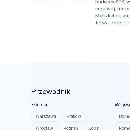
budynek SPA w 
cugowej, histo
Mieszkalne, ar
folwarcznej oraz
Przewodniki
Miasta
Woje
Warszawa
Kraków
Dolno
Wrocław
Poznań
Łódź
Pomo