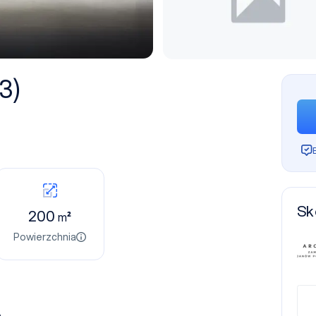
3)
Sk
200
m²
Powierzchnia