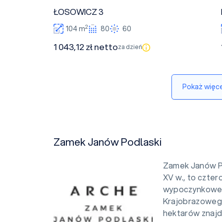
ŁOSOWICZ 3
2
104 m
80
60
1 043,12 zł netto
za dzień
Pokaż więce
Zamek Janów Podlaski
Zamek Janów Po
XV w., to czte
wypoczynkowe, 
Krajobrazowego
hektarów znajd