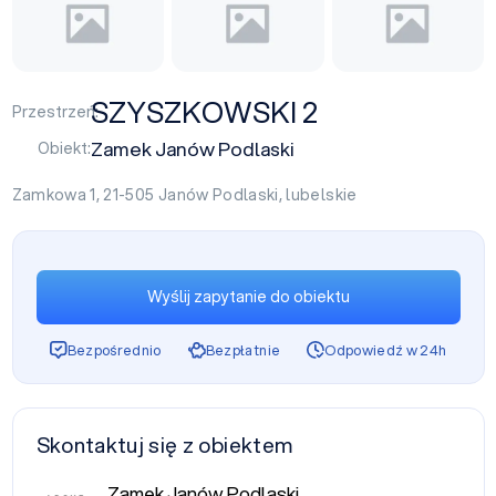
SZYSZKOWSKI 2
Przestrzeń:
Zamek Janów Podlaski
Obiekt:
Zamkowa 1, 21-505
Janów Podlaski
,
lubelskie
Wyślij zapytanie do obiektu
Bezpośrednio
Bezpłatnie
Odpowiedź w 24h
Skontaktuj się z obiektem
Zamek Janów Podlaski