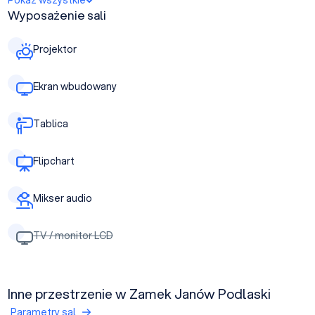
Pokaż wszystkie
Wyposażenie sali
Projektor
Ekran wbudowany
Tablica
Flipchart
Mikser audio
TV / monitor LCD
Inne przestrzenie w Zamek Janów Podlaski
Parametry sal