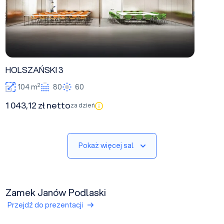
HOLSZAŃSKI 3
2
104 m
80
60
1 043,12 zł netto
za dzień
Pokaż więcej sal
Zamek Janów Podlaski
Przejdź do prezentacji