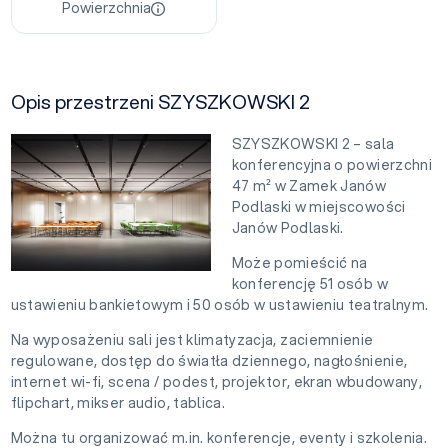
Powierzchnia
Opis przestrzeni SZYSZKOWSKI 2
SZYSZKOWSKI 2 – sala
konferencyjna o powierzchni
47 m² w Zamek Janów
Podlaski w miejscowości
Janów Podlaski.
Może pomieścić na
konferencję 51 osób w
ustawieniu bankietowym i 50 osób w ustawieniu teatralnym.
Na wyposażeniu sali jest klimatyzacja, zaciemnienie
regulowane, dostęp do światła dziennego, nagłośnienie,
internet wi-fi, scena / podest, projektor, ekran wbudowany,
flipchart, mikser audio, tablica.
Można tu organizować m.in. konferencje, eventy i szkolenia.