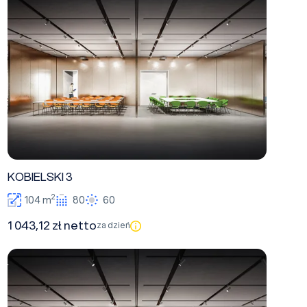
KOBIELSKI 3
2
104 m
80
60
1 043,12 zł netto
za dzień
ŁOSOWICZ 3