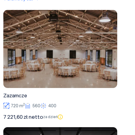
Zazamcze
Zazamcze
2
720 m
560
400
7 221,60 zł netto
za dzień
KOBIELSKI 3