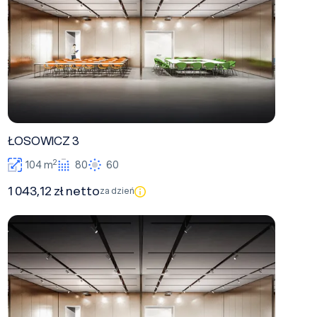
ŁOSOWICZ 3
2
104 m
80
60
1 043,12 zł netto
za dzień
HOLSZAŃSKI 3