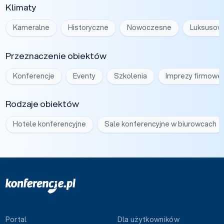
Klimaty
Kameralne
Historyczne
Nowoczesne
Luksusow
Przeznaczenie obiektów
Konferencje
Eventy
Szkolenia
Imprezy firmowe
Rodzaje obiektów
Hotele konferencyjne
Sale konferencyjne w biurowcach
Portal
Dla użytkowników