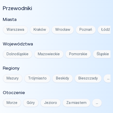
Przewodniki
Miasta
Warszawa
Kraków
Wrocław
Poznań
Łódź
Województwa
Dolnośląskie
Mazowieckie
Pomorskie
Śląskie
Regiony
Mazury
Trójmiasto
Beskidy
Bieszczady
…
Otoczenie
Morze
Góry
Jezioro
Za miastem
…