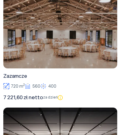
Zazamcze
2
720 m
560
400
7 221,60 zł netto
za dzień
KOBIELSKI 3