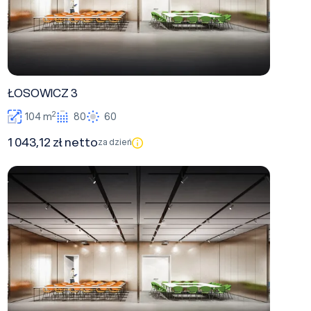
ŁOSOWICZ 3
2
104 m
80
60
1 043,12 zł netto
za dzień
HOLSZAŃSKI 3