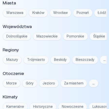
Miasta
Warszawa
Kraków
Wrocław
Poznań
Łódź
Województwa
Dolnośląskie
Mazowieckie
Pomorskie
Śląskie
Regiony
Mazury
Trójmiasto
Beskidy
Bieszczady
…
Otoczenie
Morze
Góry
Jezioro
Za miastem
…
Klimaty
Kameralne
Historyczne
Nowoczesne
Luksusow