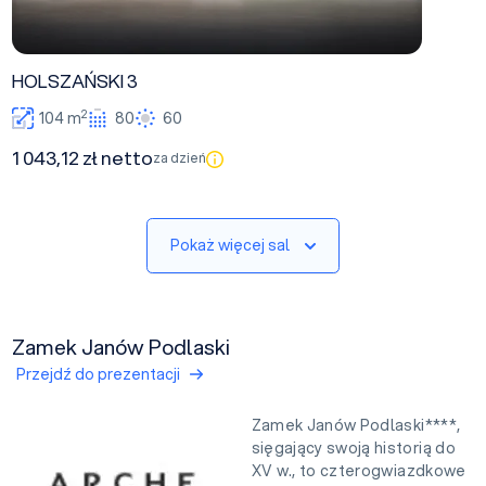
HOLSZAŃSKI 3
2
104 m
80
60
1 043,12 zł netto
za dzień
Pokaż więcej sal
Zamek Janów Podlaski
Przejdź do prezentacji
Zamek Janów Podlaski****,
sięgający swoją historią do
XV w., to czterogwiazdkowe