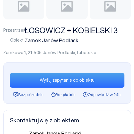
ŁOSOWICZ + KOBIELSKI 3
Przestrzeń:
Zamek Janów Podlaski
Obiekt:
Zamkowa 1, 21-505
Janów Podlaski
,
lubelskie
Wyślij zapytanie do obiektu
Bezpośrednio
Bezpłatnie
Odpowiedź w 24h
Skontaktuj się z obiektem
Zamek Janów Podlaski