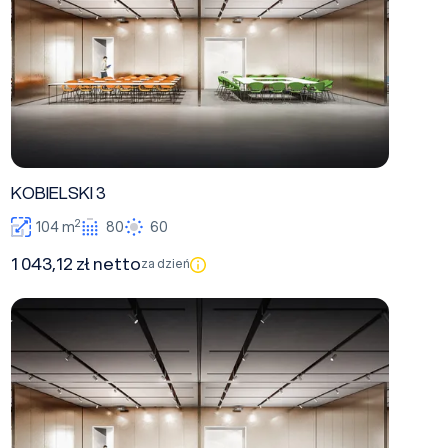
KOBIELSKI 3
2
104 m
80
60
1 043,12 zł netto
za dzień
ŁOSOWICZ 3